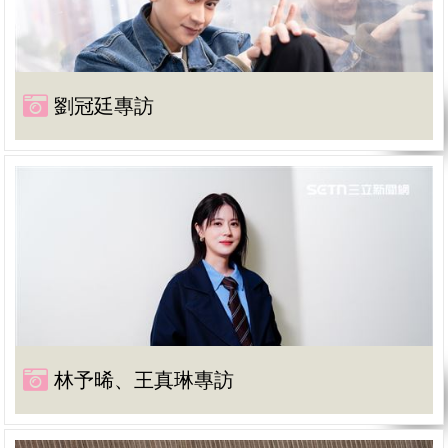
劉冠廷專訪
林予晞、王真琳專訪