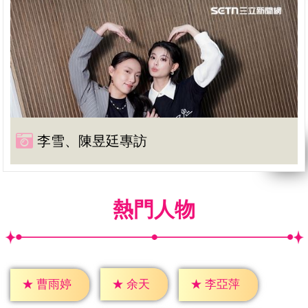
李雪、陳昱廷專訪
熱門人物
★
余天
★
曹雨婷
★
李亞萍