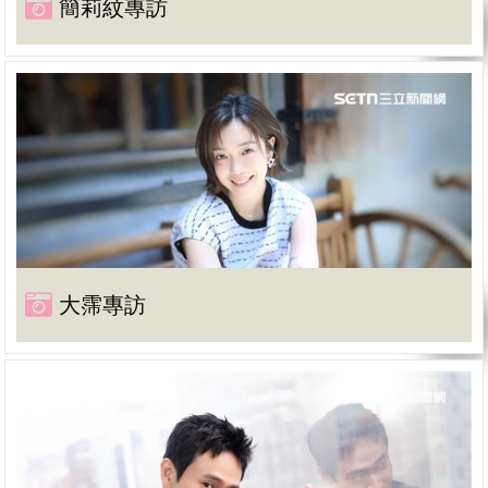
簡莉紋專訪
大霈專訪