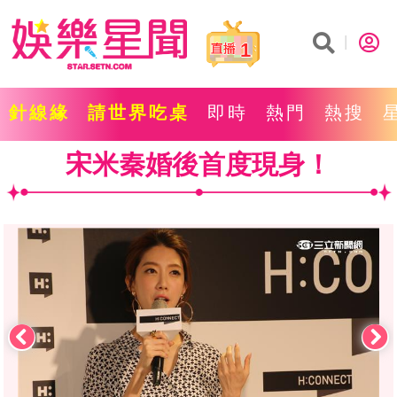
1
針線緣
請世界吃桌
即時
熱門
熱搜
宋米秦婚後首度現身！