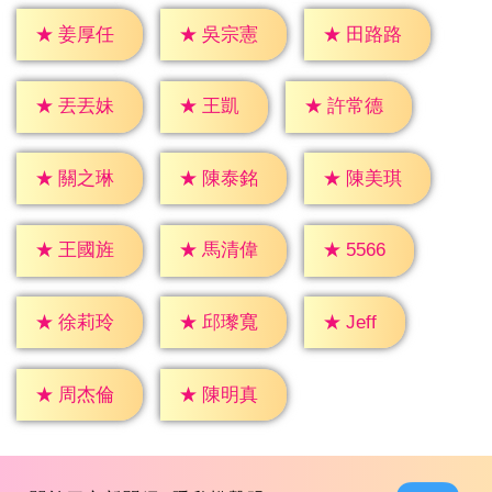
★
姜厚任
★
吳宗憲
★
田路路
★
王凱
★
丟丟妹
★
許常德
★
關之琳
★
陳泰銘
★
陳美琪
★
5566
★
王國旌
★
馬清偉
★
Jeff
★
徐莉玲
★
邱瓈寬
★
周杰倫
★
陳明真