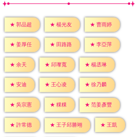
★
郭品超
★
楊光友
★
曹雨婷
★
姜厚任
★
田路路
★
李亞萍
★
余天
★
邱瓈寬
★
楊丞琳
★
安迪
★
王心凌
★
徐乃麟
★
粿粿
★
吳宗憲
★
范姜彥豐
★
王凱
★
許常德
★
王子邱勝翊