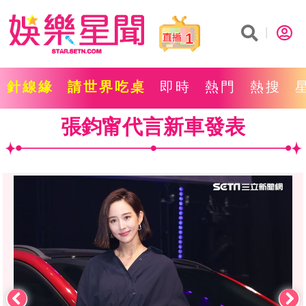
1
針線緣
請世界吃桌
即時
熱門
熱搜
張鈞甯代言新車發表