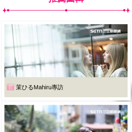
茉ひるMahiru專訪