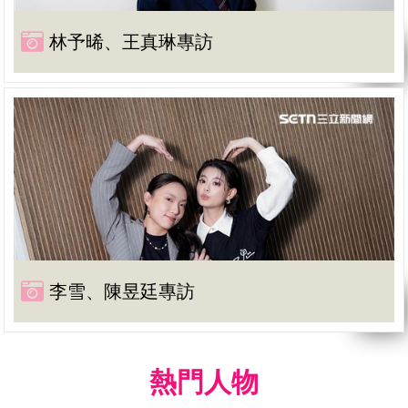
林予晞、王真琳專訪
李雪、陳昱廷專訪
熱門人物