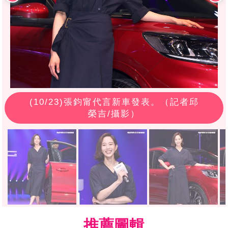
(
10
/23)張鈞甯代言新車發表。（記者邱
榮吉/攝影）
推薦圖輯