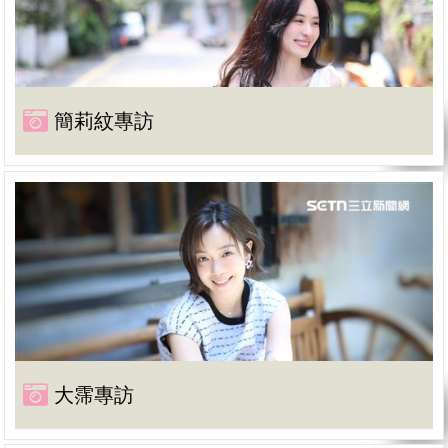
簡莉紋專訪
大霈專訪