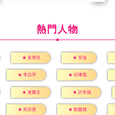
熱門人物
★
安迪
★
姜厚任
★
李亞萍
★
邱瓈寬
★
連勝文
★
許常德
★
吳宗憲
★
劉鑾雄