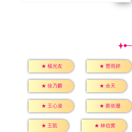
★
楊光友
★
曹雨婷
★
余天
★
徐乃麟
★
王心凌
★
蔡依珊
★
王凱
★
林伯實