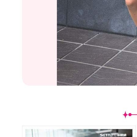
(
10
/51)籃籃安安