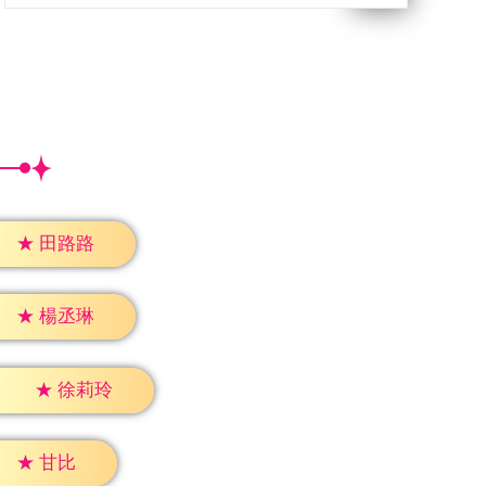
★
田路路
★
楊丞琳
★
徐莉玲
★
甘比