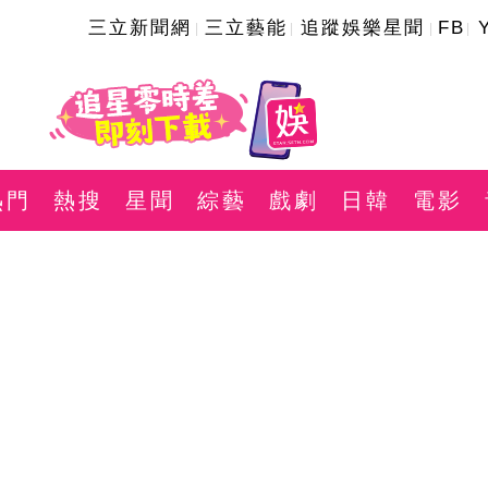
三立新聞網
三立藝能
追蹤娛樂星聞
FB
熱門
熱搜
星聞
綜藝
戲劇
日韓
電影