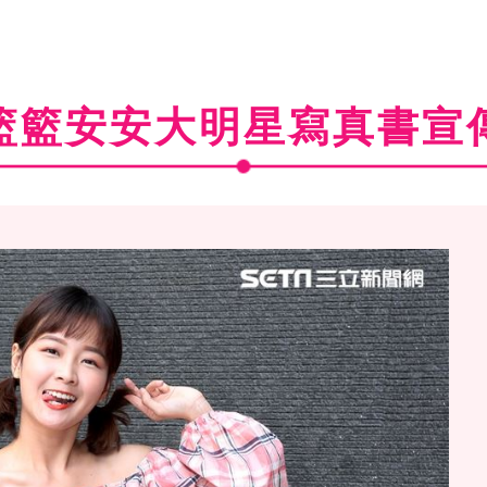
籃籃安安大明星寫真書宣