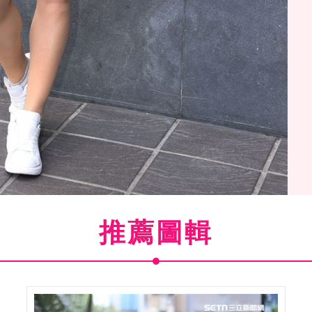
推薦圖輯
大明星(寫真書宣傳)。（記者邱榮吉/攝影）