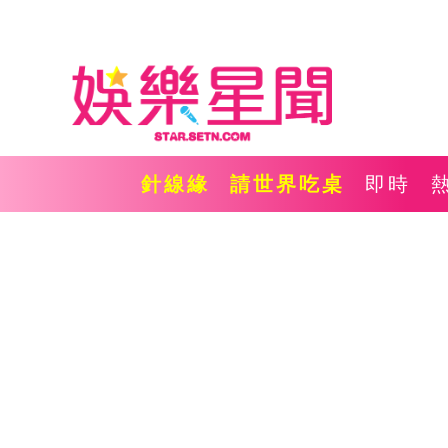
針線緣
請世界吃桌
即時