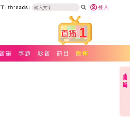
YT
threads
登入
1
音樂
專題
影音
節目
圖輯
直播✦活動