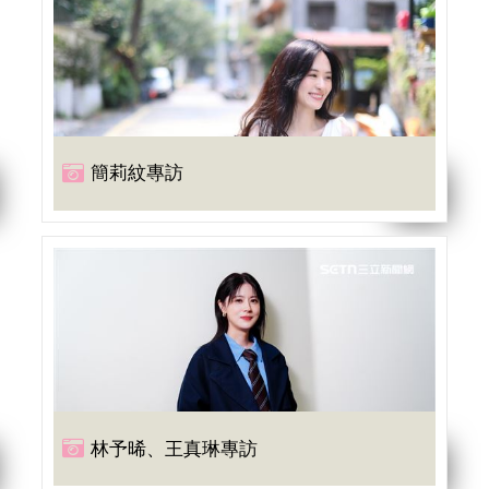
簡莉紋專訪
林予晞、王真琳專訪