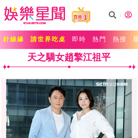
1
針線緣
請世界吃桌
即時
熱門
熱搜
天之驕女趙擎江祖平