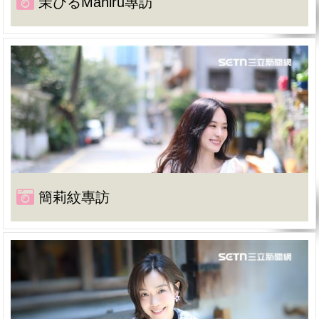
茉ひるMahiru專訪
簡莉紋專訪