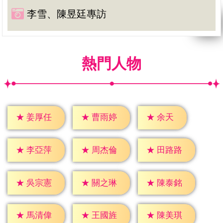
李雪、陳昱廷專訪
熱門人物
★
余天
★
姜厚任
★
曹雨婷
★
李亞萍
★
周杰倫
★
田路路
★
吳宗憲
★
關之琳
★
陳泰銘
★
馬清偉
★
王國旌
★
陳美琪