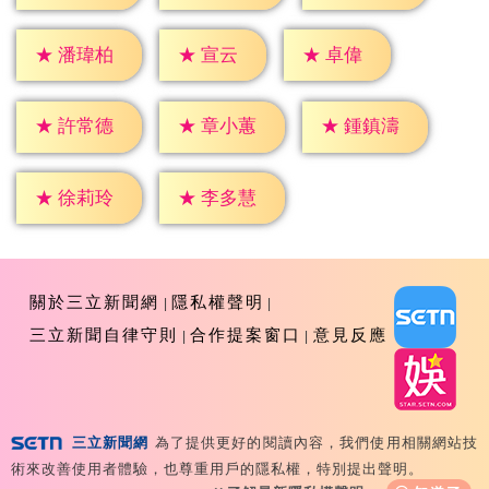
★
宣云
★
卓偉
★
潘瑋柏
★
許常德
★
章小蕙
★
鍾鎮濤
★
徐莉玲
★
李多慧
關於三立新聞網
隱私權聲明
三立新聞自律守則
合作提案窗口
意見反應
三立新聞網
為了提供更好的閱讀內容，我們使用相關網站技
Copyright ©2026 Sanlih E-Television All Rights
術來改善使用者體驗，也尊重用戶的隱私權，特別提出聲明。
Reserved 版權所有 盜用必究 台北市內湖區舊宗路一段159