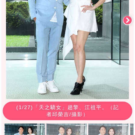
(
1
/27)「天之驕女」趙擎、江祖平。（記
者邱榮吉/攝影）