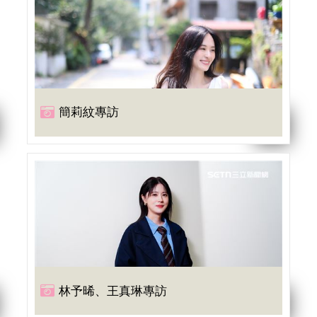
簡莉紋專訪
林予晞、王真琳專訪