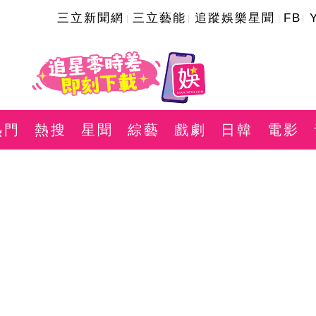
三立新聞網
三立藝能
追蹤娛樂星聞
FB
熱門
熱搜
星聞
綜藝
戲劇
日韓
電影