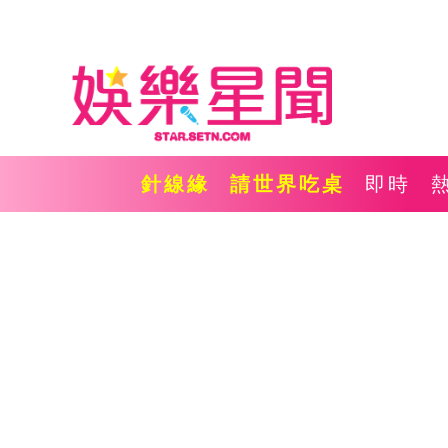
針線緣
請世界吃桌
即時