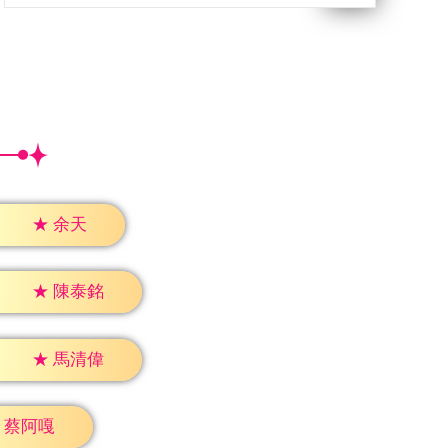
★
余天
★
陳泰銘
★
馬清偉
蔡阿嘎