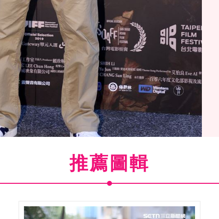
推薦圖輯
」首映會演員游安順。（記者邱榮吉/攝影）