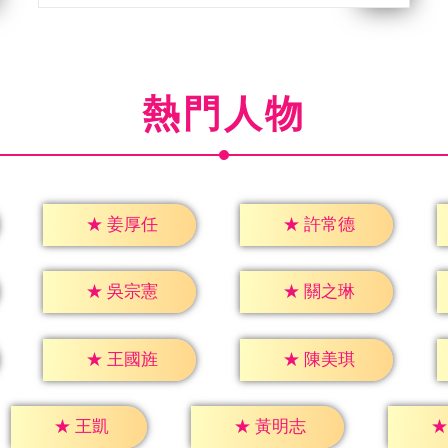
熱門人物
★
姜厚任
★
許常德
★
吳宗憲
★
關之琳
★
王國旌
★
陳美琪
★
王凱
★
黃明志
★