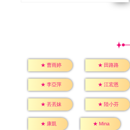
★
曹雨婷
★
田路路
★
李亞萍
★
江宏恩
★
丟丟妹
★
陸小芬
★
康凱
★
Mina