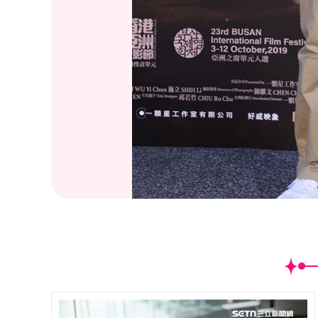
(
32
/34)「野雀之詩