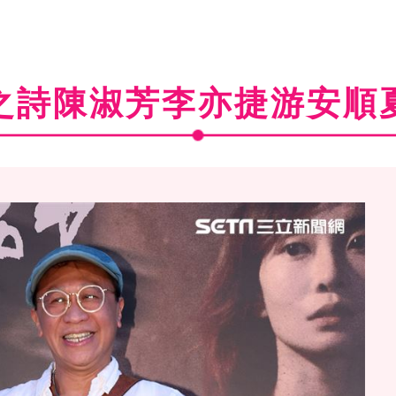
之詩陳淑芳李亦捷游安順