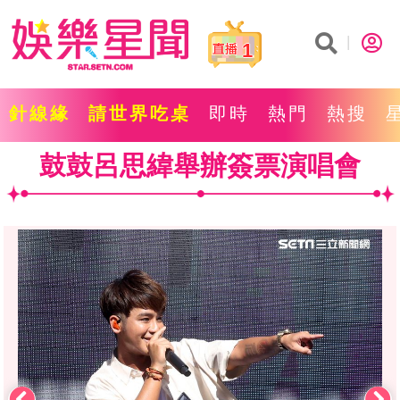
1
針線緣
請世界吃桌
即時
熱門
熱搜
鼓鼓呂思緯舉辦簽票演唱會