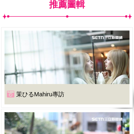
推薦圖輯
茉ひるMahiru專訪