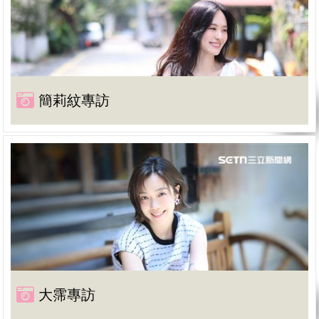
簡莉紋專訪
大霈專訪