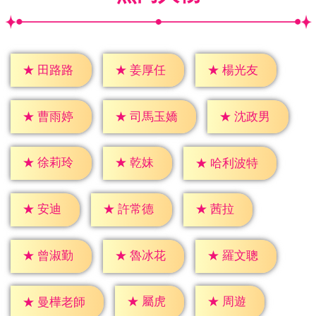
★
田路路
★
姜厚任
★
楊光友
★
曹雨婷
★
沈政男
★
司馬玉嬌
★
乾妹
★
徐莉玲
★
哈利波特
★
安迪
★
茜拉
★
許常德
★
曾淑勤
★
魯冰花
★
羅文聰
★
屬虎
★
周遊
★
曼樺老師