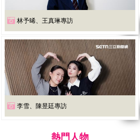
林予晞、王真琳專訪
李雪、陳昱廷專訪
熱門人物