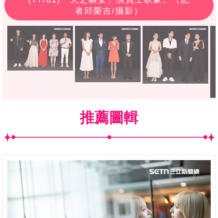
者邱榮吉/攝影）
推薦圖輯