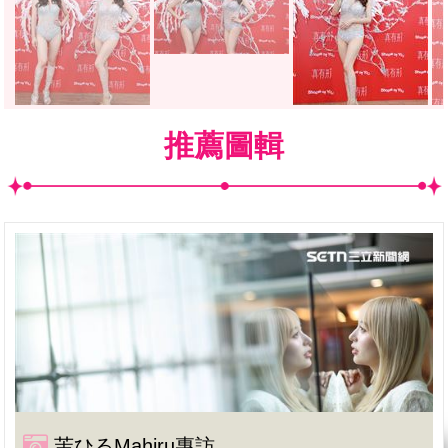
推薦圖輯
茉ひるMahiru專訪