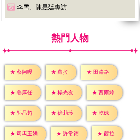
李雪、陳昱廷專訪
熱門人物
★
蘿拉
★
蔡阿嘎
★
田路路
★
姜厚任
★
楊光友
★
曹雨婷
★
乾妹
★
郭品超
★
徐莉玲
★
茜拉
★
許常德
★
司馬玉嬌