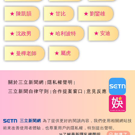
★
甘比
★
陳凱韻
★
劉鑾雄
★
安迪
★
沈政男
★
哈利波特
★
屬虎
★
曼樺老師
關於三立新聞網
隱私權聲明
三立新聞自律守則
合作提案窗口
意見反應
三立新聞網
為了提供更好的閱讀內容，我們使用相關網站技
Copyright ©2026 Sanlih E-Television All Rights
術來改善使用者體驗，也尊重用戶的隱私權，特別提出聲明。
Reserved 版權所有 盜用必究 台北市內湖區舊宗路一段159
了解最新隱私權聲明
知道了