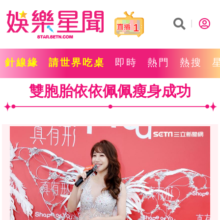
1
針線緣
請世界吃桌
即時
熱門
熱搜
雙胞胎依依佩佩瘦身成功