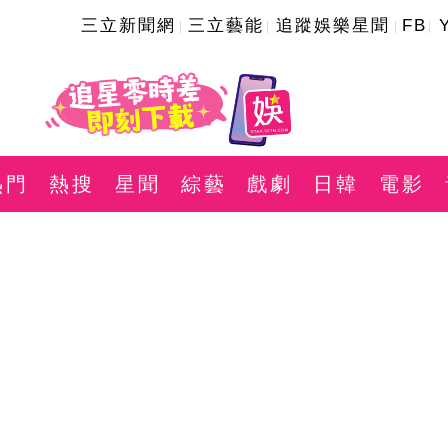
三立新聞網
三立藝能
追蹤娛樂星聞
FB
熱門
熱搜
星聞
綜藝
戲劇
日韓
電影