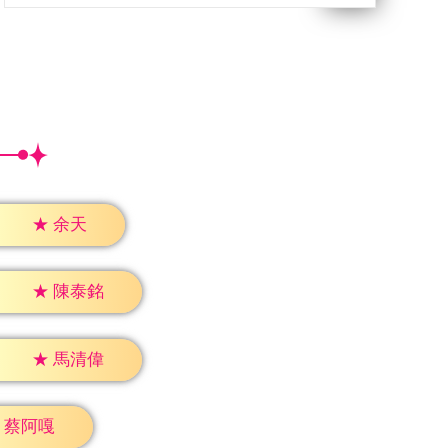
★
余天
★
陳泰銘
★
馬清偉
蔡阿嘎