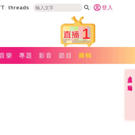
YT
threads
登入
1
音樂
專題
影音
節目
圖輯
直播✦活動