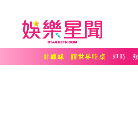
針線緣
請世界吃桌
即時