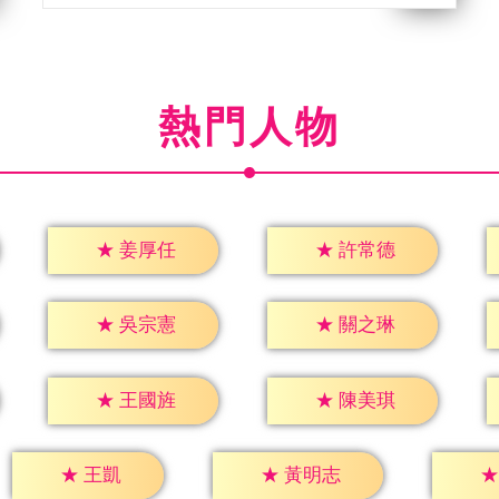
熱門人物
★
姜厚任
★
許常德
★
吳宗憲
★
關之琳
★
王國旌
★
陳美琪
★
王凱
★
黃明志
★