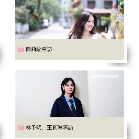
簡莉紋專訪
林予晞、王真琳專訪