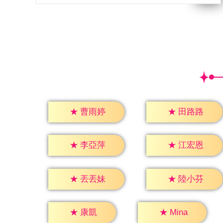
★
曹雨婷
★
田路路
★
李亞萍
★
江宏恩
★
丟丟妹
★
陸小芬
★
康凱
★
Mina