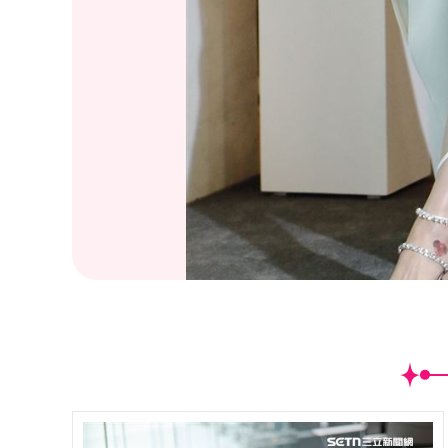
(
1
/11)林心如