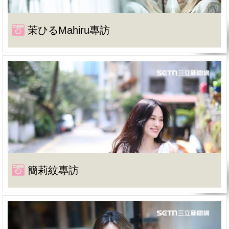
茉ひるMahiru專訪
簡莉紋專訪