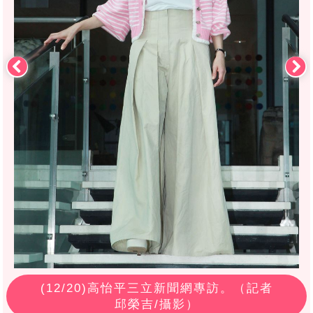
(
12
/20)高怡平三立新聞網專訪。（記者
邱榮吉/攝影）