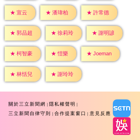
★
宣云
★
潘瑋柏
★
許常德
★
郭品超
★
徐莉玲
★
謝明諺
★
愷樂
★
柯智豪
★
Joeman
★
林恬兒
★
謝玲玲
關於三立新聞網
隱私權聲明
三立新聞自律守則
合作提案窗口
意見反應