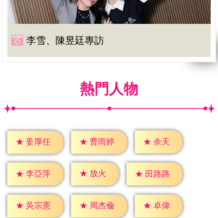
李雪、陳昱廷專訪
熱門人物
★
余天
★
姜厚任
★
曹雨婷
★
放火
★
李亞萍
★
田路路
★
卓偉
★
吳宗憲
★
周杰倫