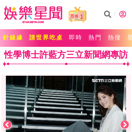
1
針線緣
請世界吃桌
即時
熱門
熱搜
性學博士許藍方三立新聞網專訪