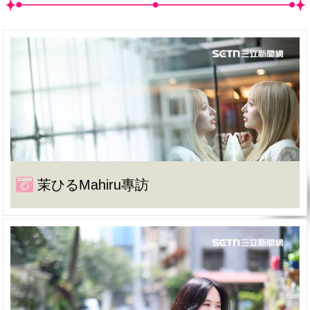
茉ひるMahiru專訪