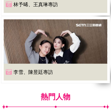
林予晞、王真琳專訪
李雪、陳昱廷專訪
熱門人物