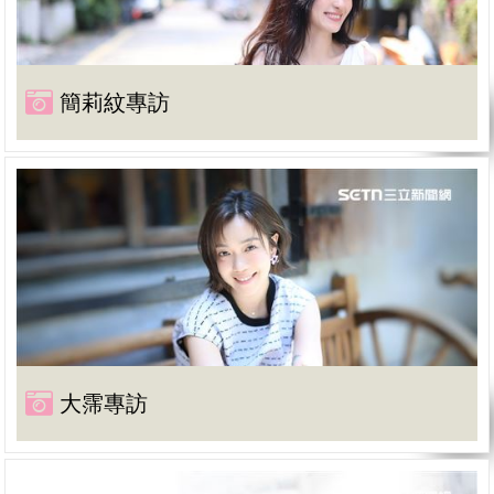
簡莉紋專訪
大霈專訪