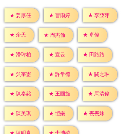
★
姜厚任
★
曹雨婷
★
李亞萍
★
余天
★
卓偉
★
周杰倫
★
宣云
★
潘瑋柏
★
田路路
★
吳宗憲
★
許常德
★
關之琳
★
陳泰銘
★
王國旌
★
馬清偉
★
愷樂
★
陳美琪
★
丟丟妹
★
陳明真
★
李沛綾