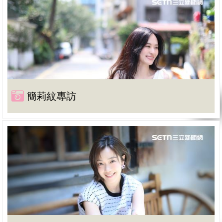
簡莉紋專訪