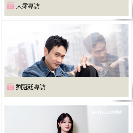
大霈專訪
劉冠廷專訪