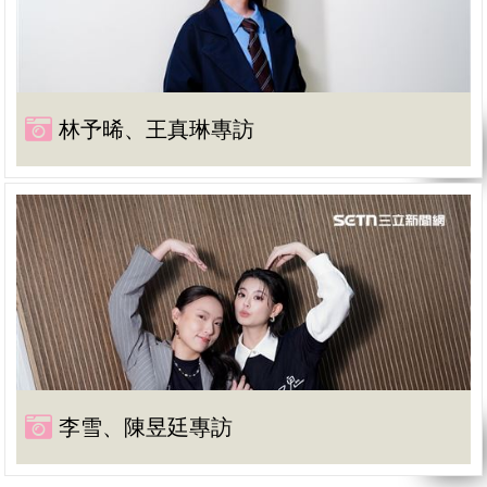
林予晞、王真琳專訪
李雪、陳昱廷專訪