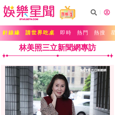
1
針線緣
請世界吃桌
即時
熱門
熱搜
林美照三立新聞網專訪