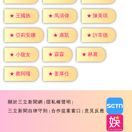
★
王國旌
★
馬清偉
★
陳美琪
★
康凱
★
許常德
★
亞莉安娜
★
霖霖
★
林襄
★
小龍女
★
蔡阿嘎
★
姜厚任
關於三立新聞網
隱私權聲明
三立新聞自律守則
合作提案窗口
意見反應