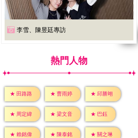
李雪、陳昱廷專訪
熱門人物
★
田路路
★
曹雨婷
★
邱勝翊
★
巴鈺
★
周定緯
★
梁文音
★
賴銘偉
★
陳泰銘
★
關之琳