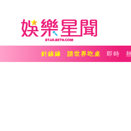
針線緣
請世界吃桌
即時