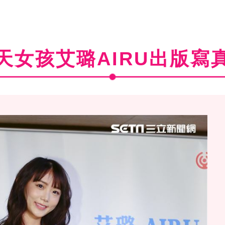
天女孩艾璐AIRU出版寫