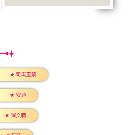
★
司馬玉嬌
★
安迪
★
羅文聰