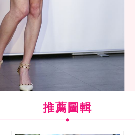
推薦圖輯
YOU ARE MY 艾》寫真書，卓君澤、朱琦郁出席力挺
圖／記者楊澍攝影）