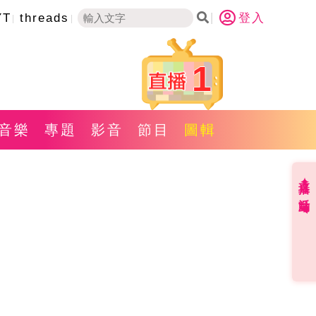
YT
threads
登入
1
音樂
專題
影音
節目
圖輯
直播✦活動