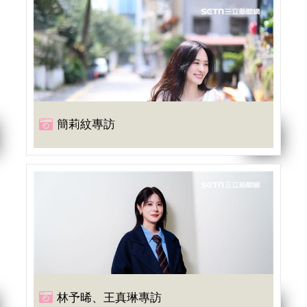
簡莉紋專訪
林予晞、王真琳專訪