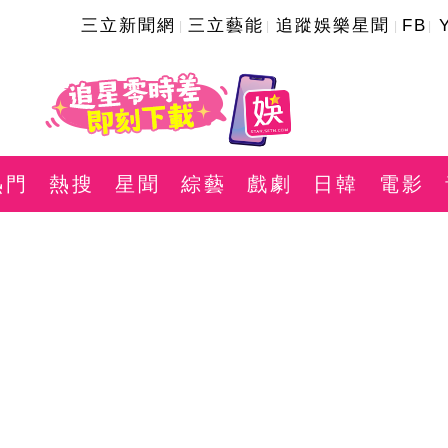
三立新聞網
三立藝能
追蹤娛樂星聞
FB
熱門
熱搜
星聞
綜藝
戲劇
日韓
電影