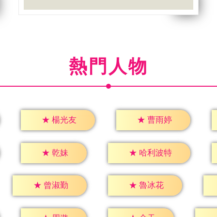
熱門人物
★
楊光友
★
曹雨婷
★
乾妹
★
哈利波特
★
曾淑勤
★
魯冰花