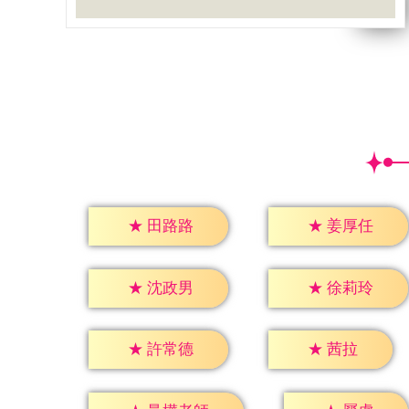
★
田路路
★
姜厚任
★
沈政男
★
徐莉玲
★
茜拉
★
許常德