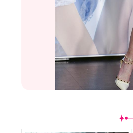
(
3
/22)樂天女孩艾璐AIRU出版《
（