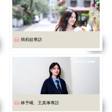
簡莉紋專訪
林予晞、王真琳專訪