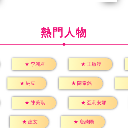
熱門人物
★
李翊君
★
王敏淳
★
納豆
★
陳泰銘
★
陳美琪
★
亞莉安娜
★
建文
★
唐綺陽