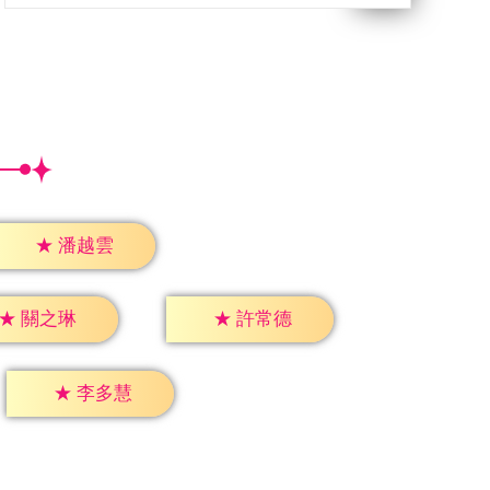
★
潘越雲
★
關之琳
★
許常德
★
李多慧