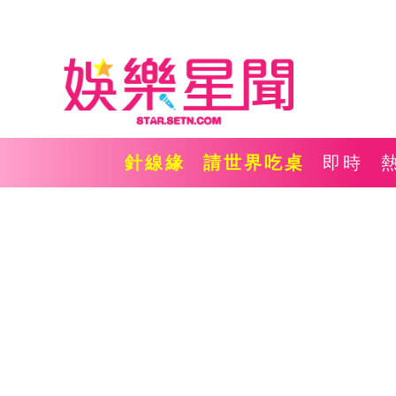
針線緣
請世界吃桌
即時