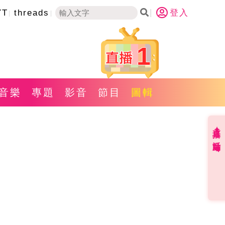
YT
threads
登入
1
音樂
專題
影音
節目
圖輯
直播✦活動