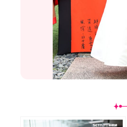
(
8
/45)演員李千那出席