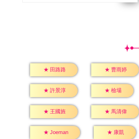
★
田路路
★
曹雨婷
★
檢場
★
許景淳
★
王國旌
★
馬清偉
★
康凱
★
Joeman