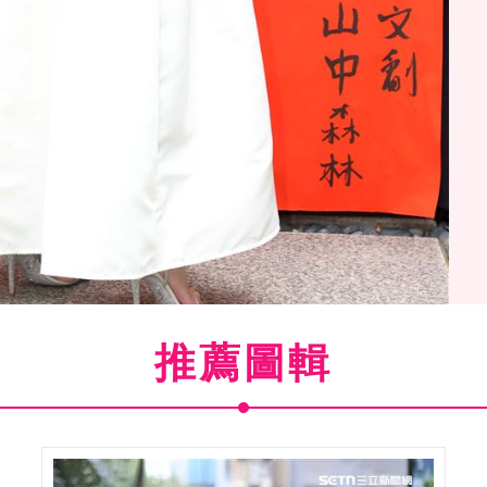
推薦圖輯
「山中森林」開鏡儀式。（記者邱榮吉/攝影）