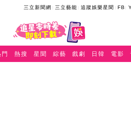
三立新聞網
三立藝能
追蹤娛樂星聞
FB
熱門
熱搜
星聞
綜藝
戲劇
日韓
電影