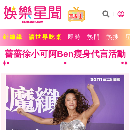
1
針線緣
請世界吃桌
即時
熱門
熱搜
薔薔徐小可阿Ben瘦身代言活動