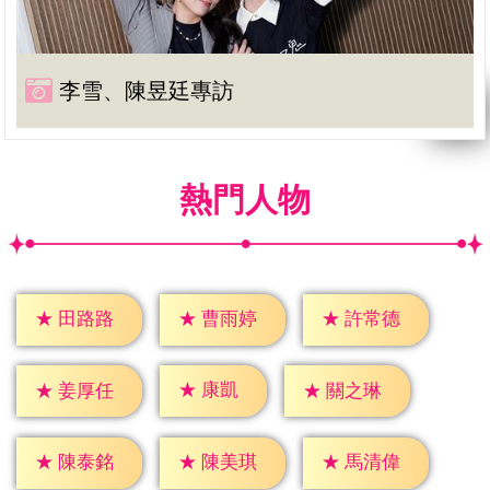
李雪、陳昱廷專訪
熱門人物
★
田路路
★
曹雨婷
★
許常德
★
康凱
★
姜厚任
★
關之琳
★
陳泰銘
★
陳美琪
★
馬清偉