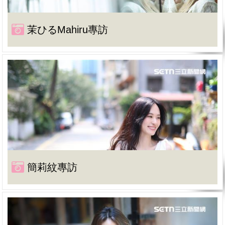
茉ひるMahiru專訪
簡莉紋專訪