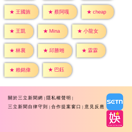
★
cheap
★
王國旌
★
蔡阿嘎
★
王凱
★
Mina
★
小龍女
★
林襄
★
霖霖
★
邱勝翊
★
巴鈺
★
賴銘偉
關於三立新聞網
隱私權聲明
三立新聞自律守則
合作提案窗口
意見反應