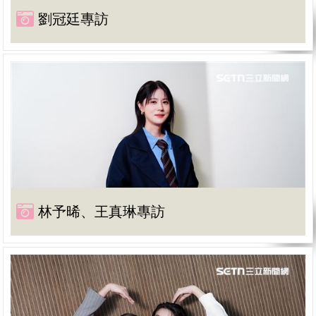
劉冠廷專訪
林予晞、王真琳專訪