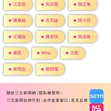
★
江宏恩
★
吳宗憲
★
關之琳
★
陳泰銘
★
丟丟妹
★
陸小芬
★
王國旌
★
陳美琪
★
馬清偉
★
康凱
★
王凱
★
Mina
★
黃明志
★
蔡阿嘎
關於三立新聞網
隱私權聲明
三立新聞自律守則
合作提案窗口
意見反應