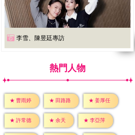
李雪、陳昱廷專訪
熱門人物
★
曹雨婷
★
田路路
★
姜厚任
★
余天
★
許常德
★
李亞萍