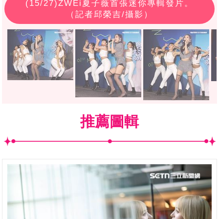
(
15
/27)ZWEi夏子薇首張迷你專輯發片。
（記者邱榮吉/攝影）
推薦圖輯