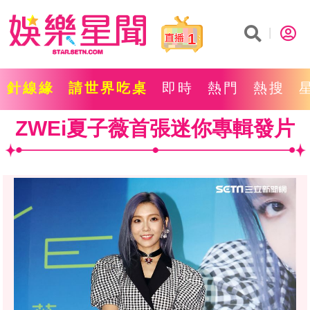
1
針線緣
請世界吃桌
即時
熱門
熱搜
ZWEi夏子薇首張迷你專輯發片