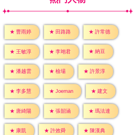
★
曹雨婷
★
田路路
★
許常德
★
納豆
★
王敏淳
★
李翊君
★
檢場
★
潘越雲
★
許景淳
★
建文
★
李多慧
★
Joeman
★
唐綺陽
★
張韶涵
★
瑪法達
★
康凱
★
許效舜
★
陳漢典