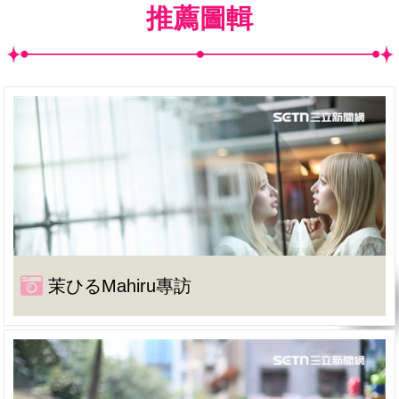
推薦圖輯
茉ひるMahiru專訪