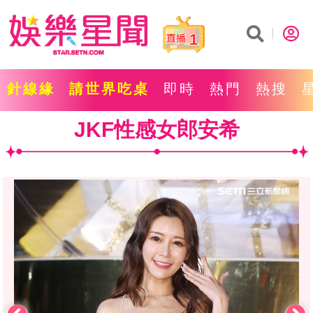
1
針線緣
請世界吃桌
即時
熱門
熱搜
JKF性感女郎安希