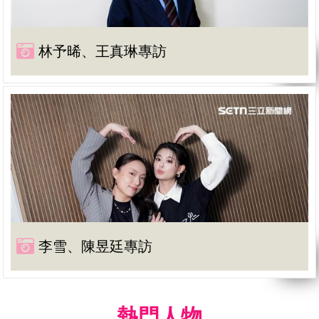
林予晞、王真琳專訪
李雪、陳昱廷專訪
熱門人物