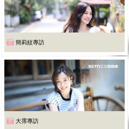
簡莉紋專訪
大霈專訪