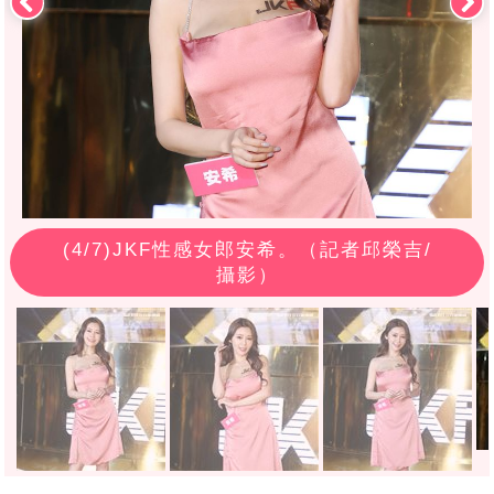
(
4
/7)JKF性感女郎安希。（記者邱榮吉/
攝影）