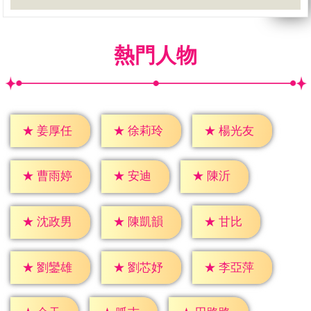
熱門人物
★
姜厚任
★
徐莉玲
★
楊光友
★
安迪
★
陳沂
★
曹雨婷
★
甘比
★
沈政男
★
陳凱韻
★
劉鑾雄
★
劉芯妤
★
李亞萍