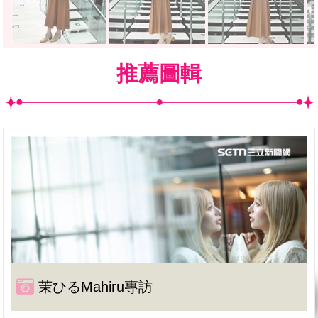
推薦圖輯
茉ひるMahiru專訪