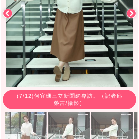
(
7
/12)何宜珊三立新聞網專訪。（記者邱
榮吉/攝影）