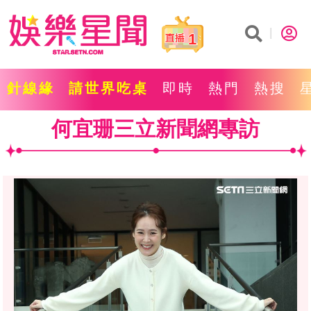
1
針線緣
請世界吃桌
即時
熱門
熱搜
何宜珊三立新聞網專訪