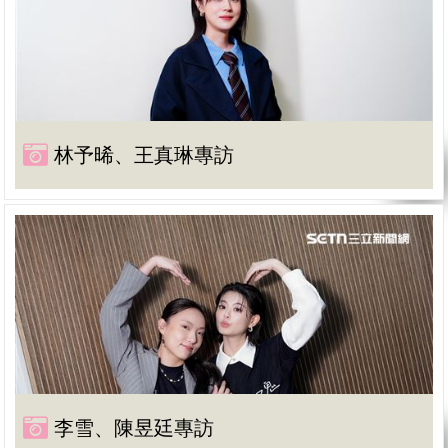
林予晞、王真琳專訪
李雪、陳昱廷專訪