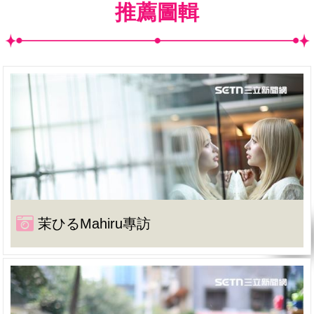
推薦圖輯
茉ひるMahiru專訪