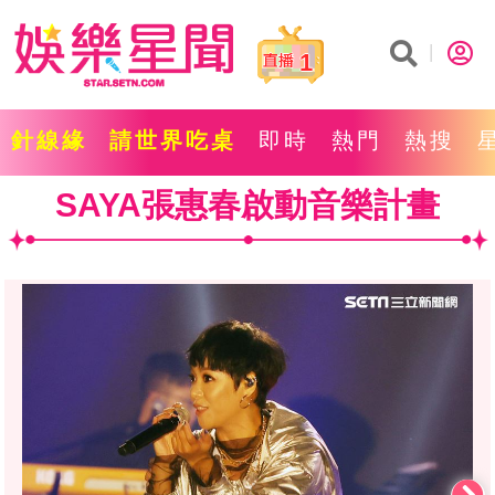
1
針線緣
請世界吃桌
即時
熱門
熱搜
SAYA張惠春啟動音樂計畫