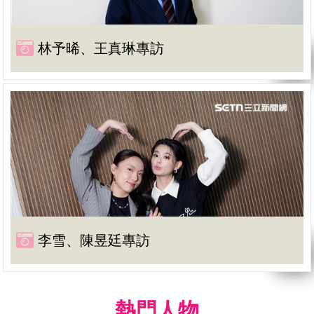
林予晞、王真琳專訪
李雪、陳昱廷專訪
熱門人物