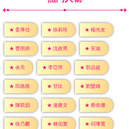
★
姜厚任
★
徐莉玲
★
楊光友
★
安迪
★
曹雨婷
★
沈政男
★
余天
★
李亞萍
★
郭品超
★
甘比
★
田路路
★
劉鑾雄
★
陳凱韻
★
連勝文
★
蔡依珊
★
徐乃麟
★
林伯實
★
邱瓈寬