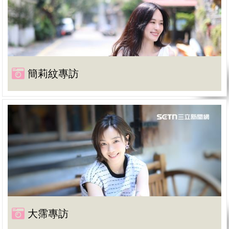
簡莉紋專訪
大霈專訪