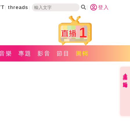
YT
threads
登入
1
音樂
專題
影音
節目
圖輯
直播✦活動