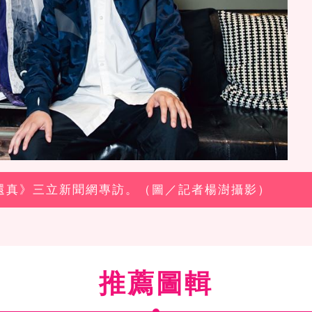
素還真》三立新聞網專訪。（圖／記者楊澍攝影）
推薦圖輯