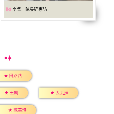
李雪、陳昱廷專訪
★
田路路
★
王凱
★
丟丟妹
★
陳美琪