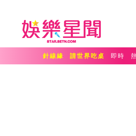
針線緣
請世界吃桌
即時