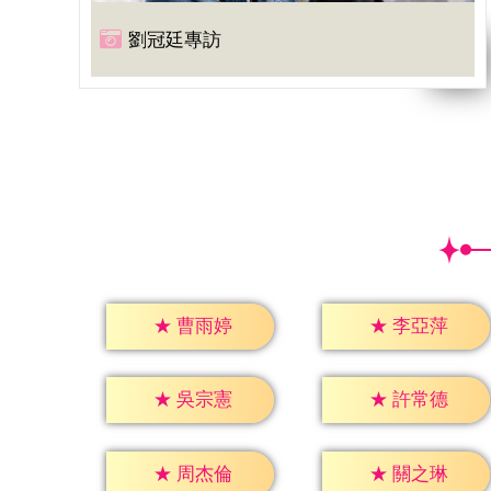
劉冠廷專訪
★
曹雨婷
★
李亞萍
★
吳宗憲
★
許常德
★
周杰倫
★
關之琳