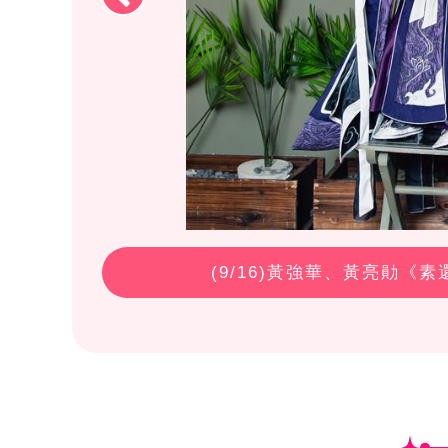
(
9
/16)黃強華、黃亮勛《