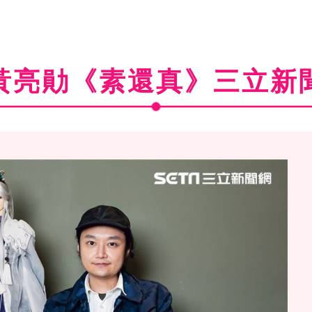
黃亮勛《素還真》三立新