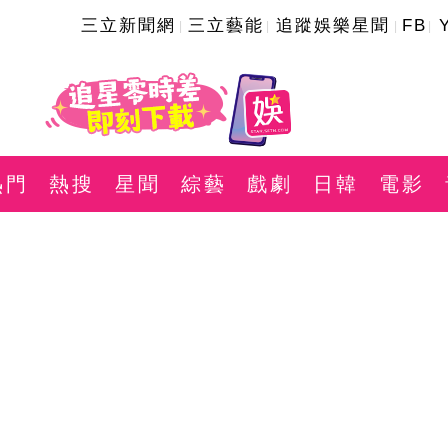
三立新聞網
三立藝能
追蹤娛樂星聞
FB
熱門
熱搜
星聞
綜藝
戲劇
日韓
電影