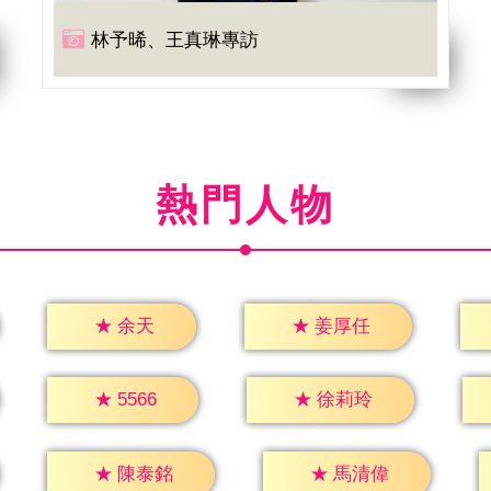
林予晞、王真琳專訪
熱門人物
★
余天
★
姜厚任
★
5566
★
徐莉玲
★
陳泰銘
★
馬清偉