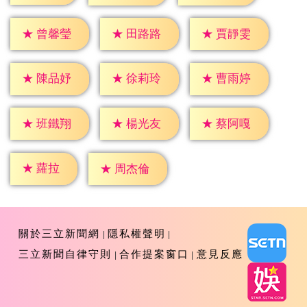
★
曾馨瑩
★
田路路
★
賈靜雯
★
陳品妤
★
徐莉玲
★
曹雨婷
★
班鐵翔
★
楊光友
★
蔡阿嘎
★
蘿拉
★
周杰倫
關於三立新聞網
隱私權聲明
三立新聞自律守則
合作提案窗口
意見反應