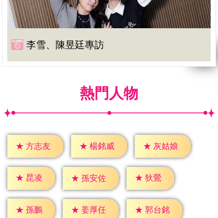
李雪、陳昱廷專訪
熱門人物
★
方志友
★
楊銘威
★
灰姑娘
★
昆凌
★
狄鶯
★
孫安佐
★
孫鵬
★
姜厚任
★
郭台銘