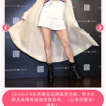
(
5
/14)小S出席夏姿品牌義賣活動，對大S
跟具俊曄再婚揭背後真相。（記者邱榮吉/
攝影）