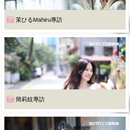
茉ひるMahiru專訪
簡莉紋專訪