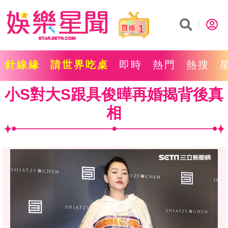
1
針線緣
請世界吃桌
即時
熱門
熱搜
小S對大S跟具俊曄再婚揭背後真
相