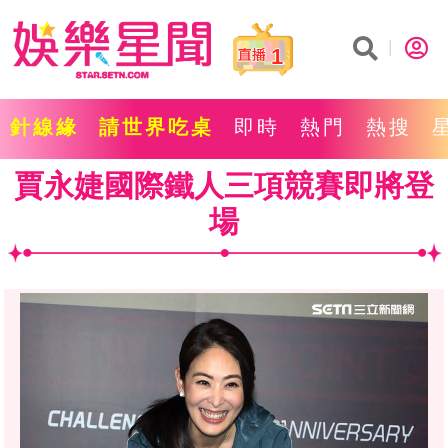
1
針線緣
請世界吃桌
即時
熱門
熱搜
賈永婕國際鐵人三項競賽即將登
場