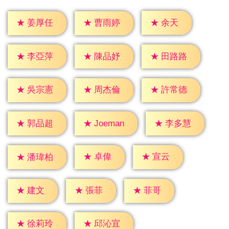
★
余天
★
姜厚任
★
曹雨婷
★
李亞萍
★
陳品妤
★
田路路
★
吳宗憲
★
周杰倫
★
許常德
★
郭品超
★
李多慧
★
Joeman
★
卓偉
★
宣云
★
潘瑋柏
★
建文
★
張菲
★
菲哥
★
徐莉玲
★
邱沁宜