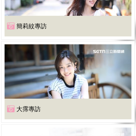
簡莉紋專訪
大霈專訪