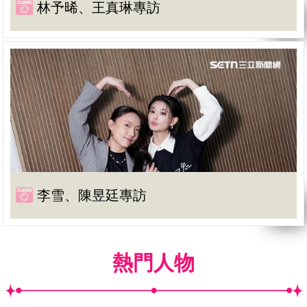
林予晞、王真琳專訪
李雪、陳昱廷專訪
熱門人物