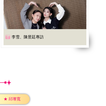
李雪、陳昱廷專訪
★
邱瓈寬