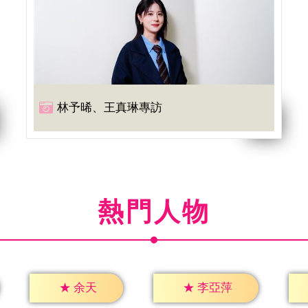
林予晞、王真琳專訪
熱門人物
★
余天
★
李亞萍