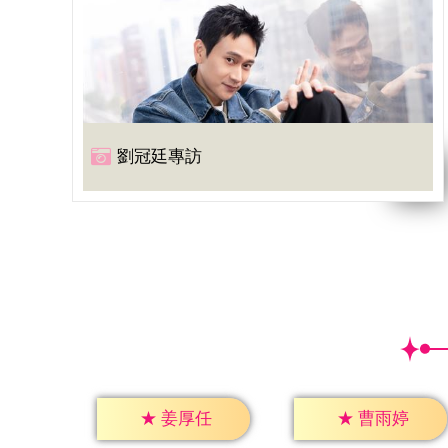
劉冠廷專訪
★
姜厚任
★
曹雨婷