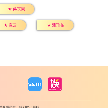
★
吳宗憲
★
宣云
★
潘瑋柏
戶的隱私權，特別提出聲明。