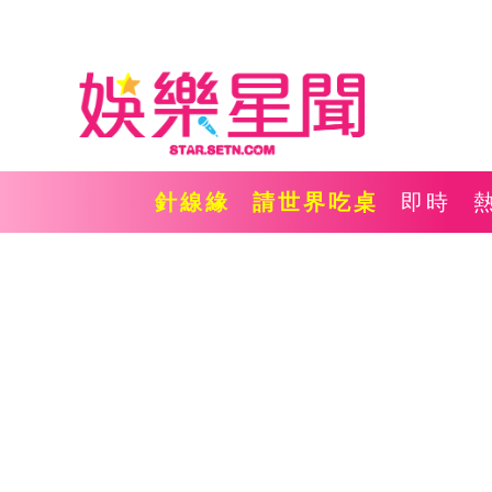
針線緣
請世界吃桌
即時