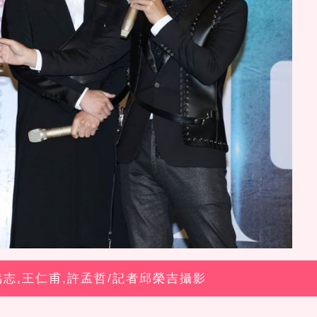
,孫協志,王仁甫,許孟哲/記者邱榮吉攝影