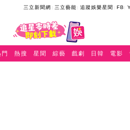
三立新聞網
三立藝能
追蹤娛樂星聞
FB
熱門
熱搜
星聞
綜藝
戲劇
日韓
電影