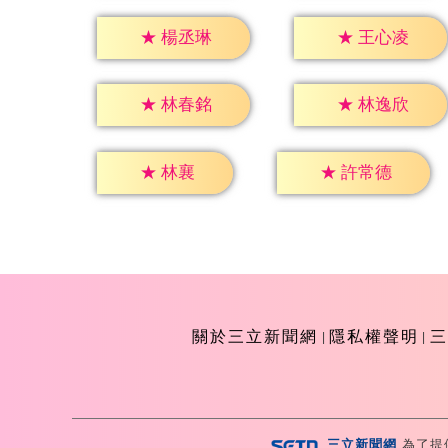
★
楊丞琳
★
王心凌
★
林春銘
★
林逸欣
★
林襄
★
許常德
關於三立新聞網
隱私權聲明
三
三立新聞網
為了提