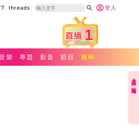
YT
threads
登入
1
音樂
專題
影音
節目
圖輯
直播✦活動