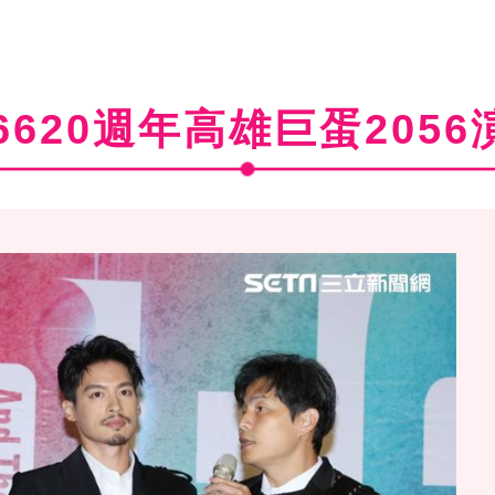
56620週年高雄巨蛋2056