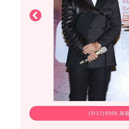
(
5
/17)5566