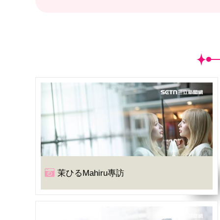
茉ひるMahiru專訪