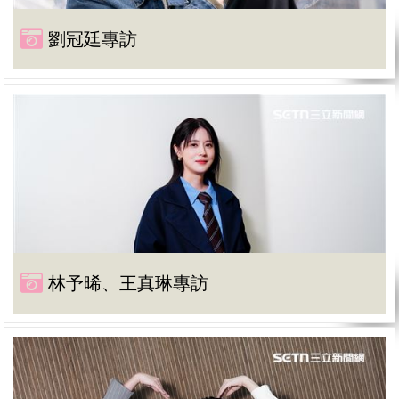
劉冠廷專訪
林予晞、王真琳專訪