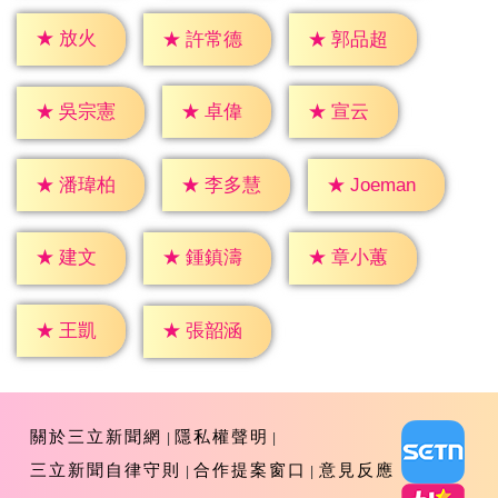
★
放火
★
許常德
★
郭品超
★
卓偉
★
宣云
★
吳宗憲
★
潘瑋柏
★
李多慧
★
Joeman
★
建文
★
鍾鎮濤
★
章小蕙
★
王凱
★
張韶涵
關於三立新聞網
隱私權聲明
三立新聞自律守則
合作提案窗口
意見反應