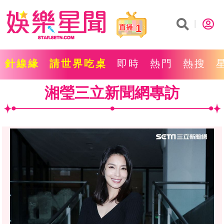
1
針線緣
請世界吃桌
即時
熱門
熱搜
湘瑩三立新聞網專訪