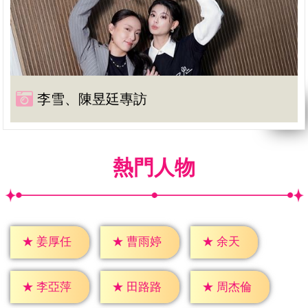
李雪、陳昱廷專訪
熱門人物
★
余天
★
姜厚任
★
曹雨婷
★
李亞萍
★
田路路
★
周杰倫