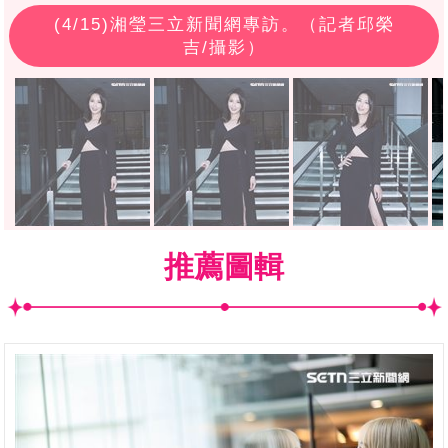
(
4
/15)湘瑩三立新聞網專訪。（記者邱榮
吉/攝影）
推薦圖輯