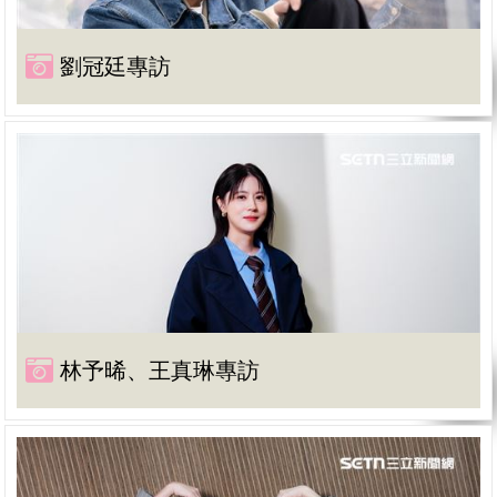
劉冠廷專訪
林予晞、王真琳專訪