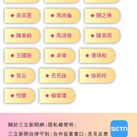
★
吳宗憲
★
周杰倫
★
關之琳
★
陳泰銘
★
馬清偉
★
陳美琪
★
卓偉
★
王國旌
★
潘瑋柏
★
宣云
★
丟丟妹
★
徐莉玲
★
愷樂
★
楊紫瓊
關於三立新聞網
隱私權聲明
三立新聞自律守則
合作提案窗口
意見反應