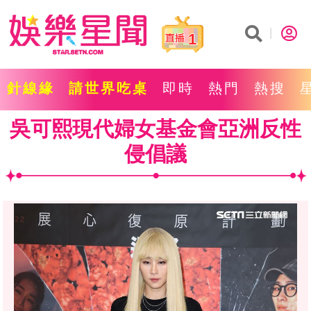
1
針線緣
請世界吃桌
即時
熱門
熱搜
吳可熙現代婦女基金會亞洲反性
侵倡議