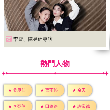
李雪、陳昱廷專訪
熱門人物
★
余天
★
姜厚任
★
曹雨婷
★
李亞萍
★
田路路
★
許常德