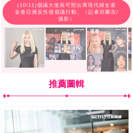
(
10
/11)倡議大使吳可熙出席現代婦女基
金會亞洲反性侵倡議行動。（記者邱榮吉/
攝影）
推薦圖輯