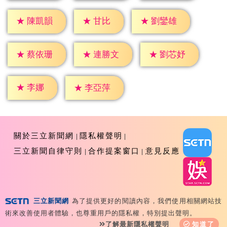
★
甘比
★
陳凱韻
★
劉鑾雄
★
蔡依珊
★
連勝文
★
劉芯妤
★
李娜
★
李亞萍
關於三立新聞網
隱私權聲明
三立新聞自律守則
合作提案窗口
意見反應
三立新聞網
為了提供更好的閱讀內容，我們使用相關網站技
Copyright ©2026 Sanlih E-Television All Rights
術來改善使用者體驗，也尊重用戶的隱私權，特別提出聲明。
Reserved 版權所有 盜用必究 台北市內湖區舊宗路一段159
了解最新隱私權聲明
知道了