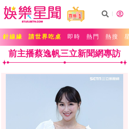
1
針線緣
請世界吃桌
即時
熱門
熱搜
前主播蔡逸帆三立新聞網專訪