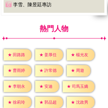
李雪、陳昱廷專訪
熱門人物
★
田路路
★
姜厚任
★
楊光友
★
周遊
★
曹雨婷
★
許常德
★
安迪
★
李朝永
★
司馬玉嬌
★
徐莉玲
★
郭品超
★
沈政男