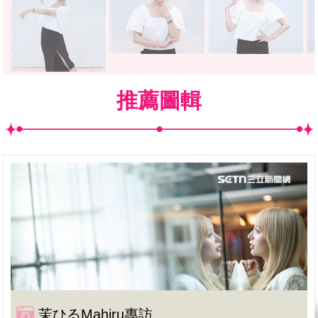
推薦圖輯
茉ひるMahiru專訪