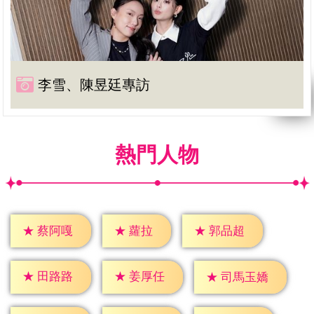
李雪、陳昱廷專訪
熱門人物
★
蘿拉
★
蔡阿嘎
★
郭品超
★
田路路
★
姜厚任
★
司馬玉嬌