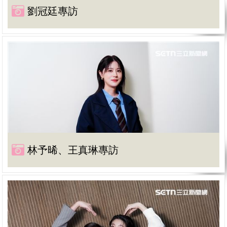
劉冠廷專訪
林予晞、王真琳專訪