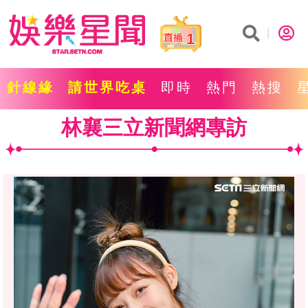
1
針線緣
請世界吃桌
即時
熱門
熱搜
林襄三立新聞網專訪