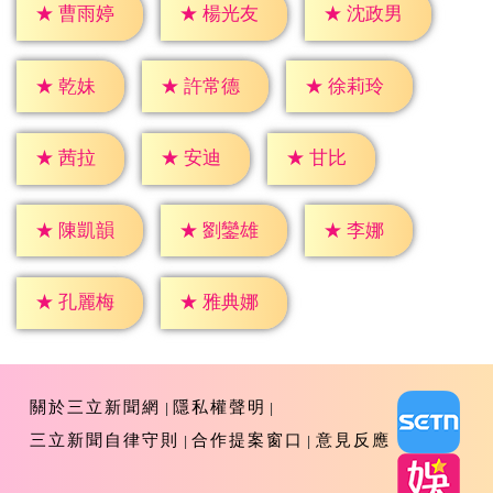
★
曹雨婷
★
楊光友
★
沈政男
★
乾妹
★
許常德
★
徐莉玲
★
茜拉
★
安迪
★
甘比
★
李娜
★
陳凱韻
★
劉鑾雄
★
孔麗梅
★
雅典娜
關於三立新聞網
隱私權聲明
三立新聞自律守則
合作提案窗口
意見反應