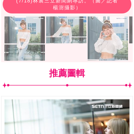
(
7
/18)林襄三立新聞網專訪。（圖／記者
楊澍攝影）
推薦圖輯