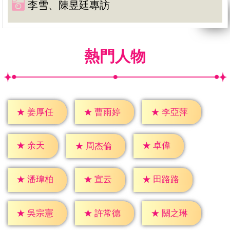
李雪、陳昱廷專訪
熱門人物
★
姜厚任
★
曹雨婷
★
李亞萍
★
余天
★
卓偉
★
周杰倫
★
宣云
★
潘瑋柏
★
田路路
★
吳宗憲
★
許常德
★
關之琳