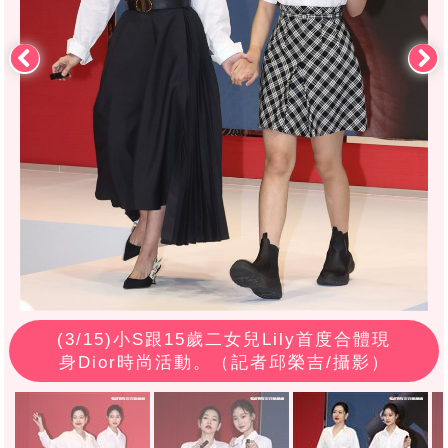
(
3
/15)小S跟15歲二女兒Lily首度合體現
身Dior時尚活動。（記者邱榮吉/攝影）