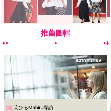
推薦圖輯
茉ひるMahiru專訪