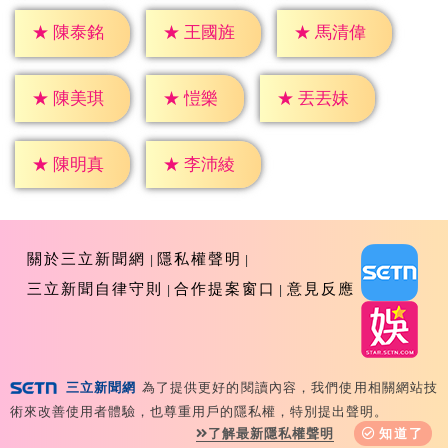
★
陳泰銘
★
王國旌
★
馬清偉
★
愷樂
★
陳美琪
★
丟丟妹
★
陳明真
★
李沛綾
關於三立新聞網
隱私權聲明
三立新聞自律守則
合作提案窗口
意見反應
三立新聞網
為了提供更好的閱讀內容，我們使用相關網站技
Copyright ©2026 Sanlih E-Television All Rights
術來改善使用者體驗，也尊重用戶的隱私權，特別提出聲明。
Reserved 版權所有 盜用必究 台北市內湖區舊宗路一段159
了解最新隱私權聲明
知道了
號 02-8792-8888