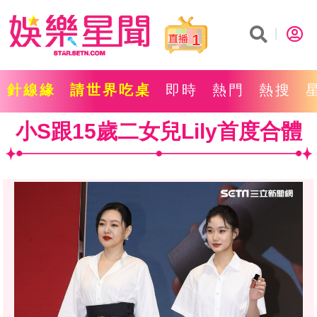
1
針線緣
請世界吃桌
即時
熱門
熱搜
小S跟15歲二女兒Lily首度合體