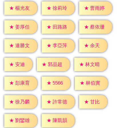
★
楊光友
★
徐莉玲
★
曹雨婷
★
姜厚任
★
田路路
★
蔡依珊
★
余天
★
連勝文
★
李亞萍
★
安迪
★
郭品超
★
林文晴
★
5566
★
彭康育
★
林伯實
★
甘比
★
徐乃麟
★
許常德
★
劉鑾雄
★
陳凱韻