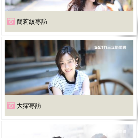
簡莉紋專訪
大霈專訪