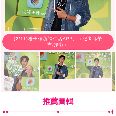
(
2
/11)楊子儀蔬福生活APP。（記者邱榮
吉/攝影）
推薦圖輯