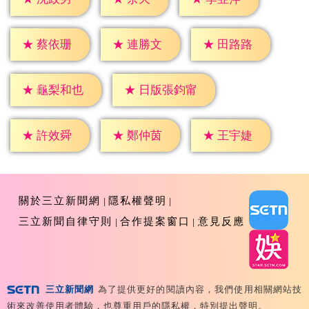
★
蔡依珊
★
連勝文
★
田路路
★
龜梨和也
★
日版張鈞甯
★
許效舜
★
鄭仲茵
★
王宇婕
關於三立新聞網
隱私權聲明
三立新聞自律守則
合作提案窗口
意見反應
三立新聞網
為了提供更好的閱讀內容，我們使用相關網站技
Copyright ©2026 Sanlih E-Television All Rights
術來改善使用者體驗，也尊重用戶的隱私權，特別提出聲明。