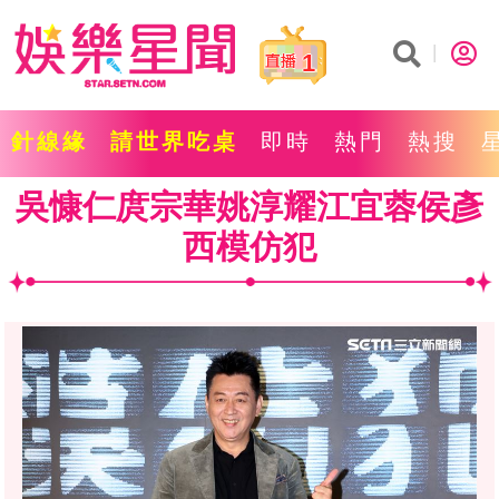
1
針線緣
請世界吃桌
即時
熱門
熱搜
吳慷仁庹宗華姚淳耀江宜蓉侯彥
西模仿犯