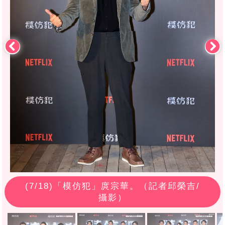
(
7
/18)「模仿犯」庹宗華。（記者邱榮吉/
攝影）