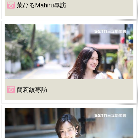
茉ひるMahiru專訪
簡莉紋專訪