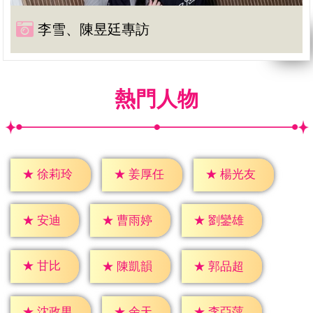
李雪、陳昱廷專訪
熱門人物
★
徐莉玲
★
姜厚任
★
楊光友
★
安迪
★
曹雨婷
★
劉鑾雄
★
甘比
★
陳凱韻
★
郭品超
★
余天
★
沈政男
★
李亞萍