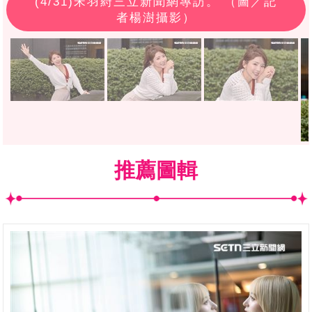
(
4
/31)宋羽葤三立新聞網專訪。 （圖／記
者楊澍攝影）
推薦圖輯