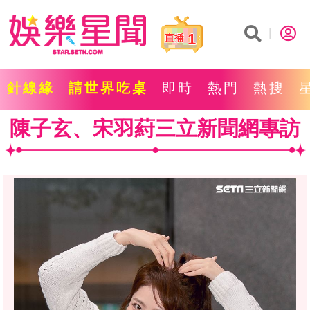
1
針線緣
請世界吃桌
即時
熱門
熱搜
陳子玄、宋羽葤三立新聞網專訪