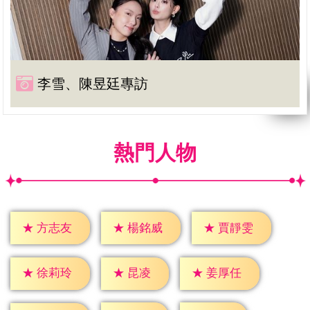
李雪、陳昱廷專訪
熱門人物
★
方志友
★
楊銘威
★
賈靜雯
★
昆凌
★
徐莉玲
★
姜厚任