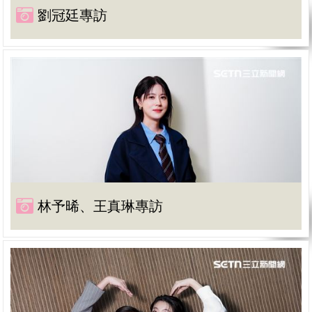
劉冠廷專訪
林予晞、王真琳專訪