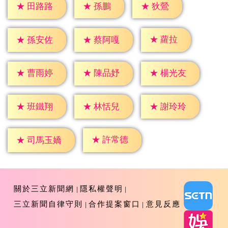
★
孫鵬
★
狄鶯
★
田路路
★
蘿拉
★
孫安佐
★
蔡阿嘎
★
曹雨婷
★
陳品妤
★
楊光友
★
班鐵翔
★
林恬兒
★
謝玲玲
★
許常德
★
司馬玉嬌
關於三立新聞網
隱私權聲明
三立新聞自律守則
合作提案窗口
意見反應