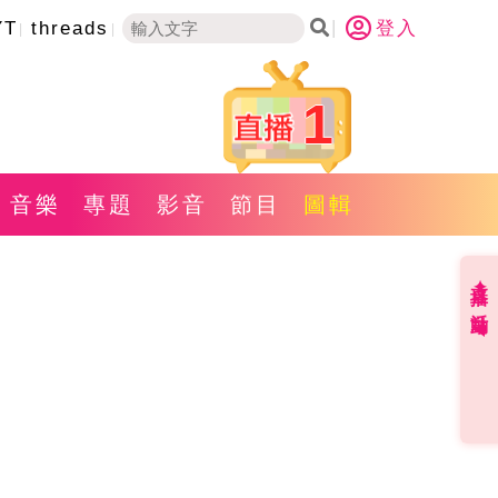
YT
threads
登入
1
音樂
專題
影音
節目
圖輯
直播✦活動