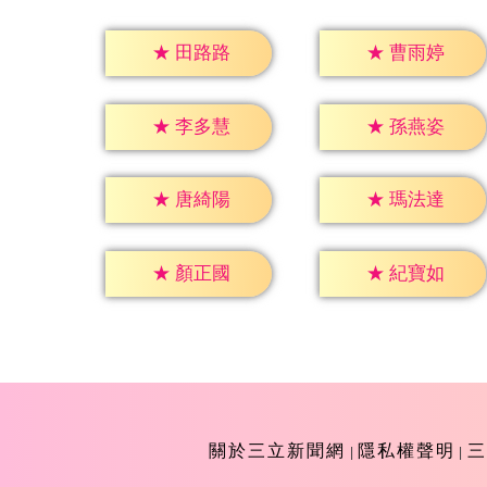
★
田路路
★
曹雨婷
★
李多慧
★
孫燕姿
★
唐綺陽
★
瑪法達
★
顏正國
★
紀寶如
關於三立新聞網
隱私權聲明
三