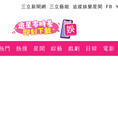
三立新聞網
三立藝能
追蹤娛樂星聞
FB
熱門
熱搜
星聞
綜藝
戲劇
日韓
電影