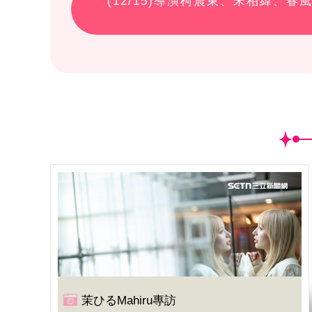
(
12
/15)導演柯震東、宋柏緯、
茉ひるMahiru專訪