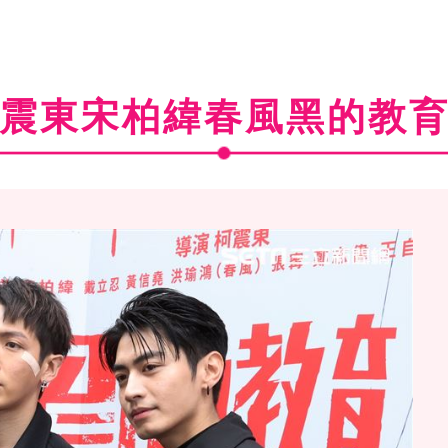
震東宋柏緯春風黑的教