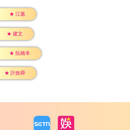
★
江蕙
★
建文
★
阮橋本
★
許效舜