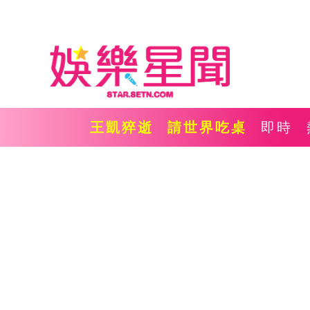
王凱猝逝
請世界吃桌
即時