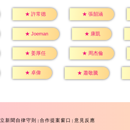
★
許常德
★
張韶涵
★
康凱
★
Joeman
★
姜厚任
★
周杰倫
★
卓偉
★
蕭敬騰
立新聞自律守則
合作提案窗口
意見反應