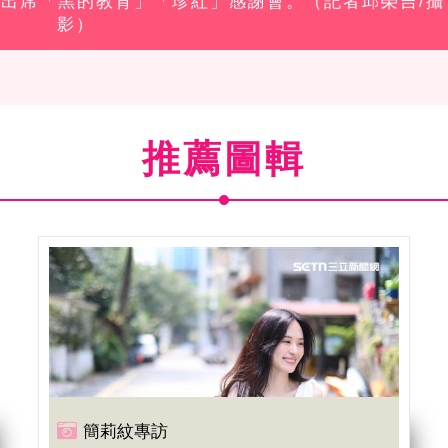
春風出席「黑的教育」「珍紅」感謝會。（記者邱榮吉/攝
影）
推薦圖輯
簡莉紋專訪