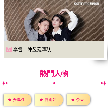
李雪、陳昱廷專訪
熱門人物
★
余天
★
姜厚任
★
曹雨婷