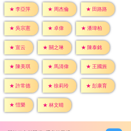
★
李亞萍
★
周杰倫
★
田路路
★
卓偉
★
吳宗憲
★
潘瑋柏
★
宣云
★
關之琳
★
陳泰銘
★
陳美琪
★
馬清偉
★
王國旌
★
許常德
★
徐莉玲
★
彭康育
★
愷樂
★
林文晴