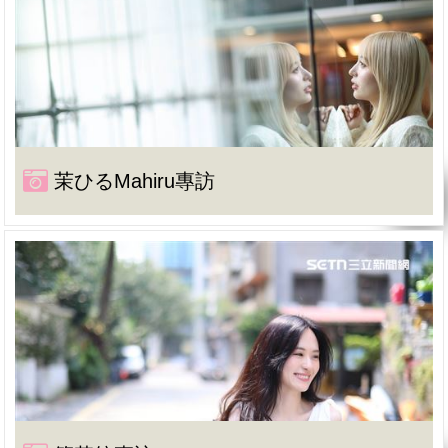
茉ひるMahiru專訪