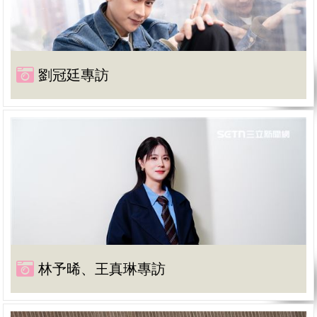
劉冠廷專訪
林予晞、王真琳專訪