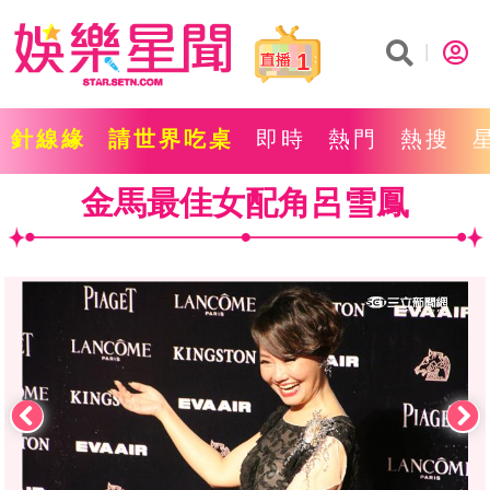
1
針線緣
請世界吃桌
即時
熱門
熱搜
金馬最佳女配角呂雪鳳