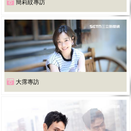
簡莉紋專訪
大霈專訪