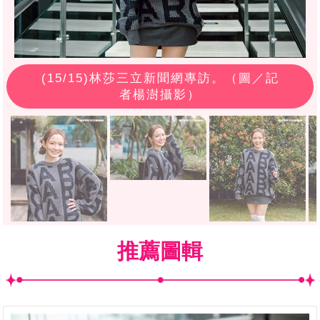
(
15
/15)林莎三立新聞網專訪。（圖／記
者楊澍攝影）
推薦圖輯