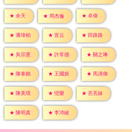
★
余天
★
卓偉
★
周杰倫
★
宣云
★
潘瑋柏
★
田路路
★
吳宗憲
★
許常德
★
關之琳
★
陳泰銘
★
王國旌
★
馬清偉
★
愷樂
★
陳美琪
★
丟丟妹
★
陳明真
★
李沛綾