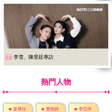
李雪、陳昱廷專訪
熱門人物
★
姜厚任
★
曹雨婷
★
李亞萍