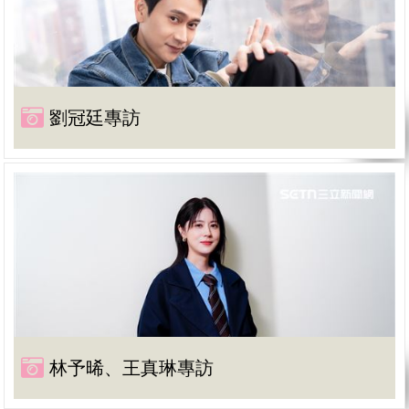
劉冠廷專訪
林予晞、王真琳專訪