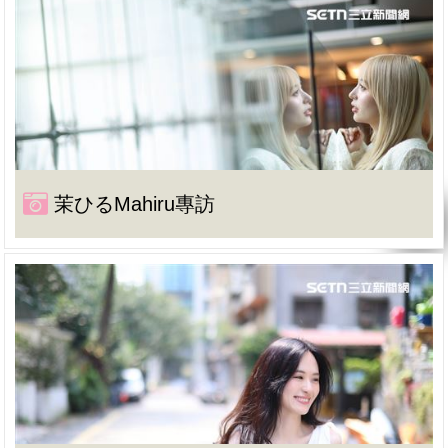
茉ひるMahiru專訪