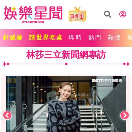
1
針線緣
請世界吃桌
即時
熱門
熱搜
林莎三立新聞網專訪