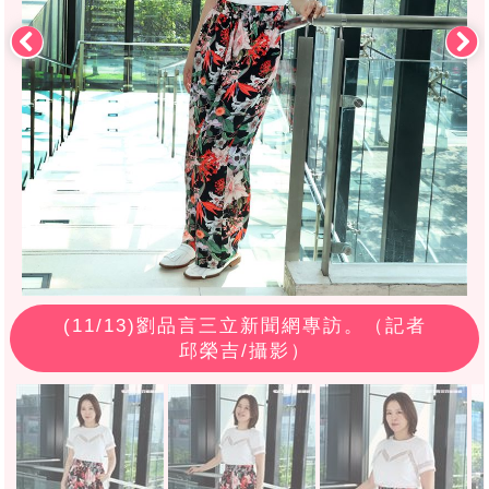
(
11
/13)劉品言三立新聞網專訪。（記者
邱榮吉/攝影）