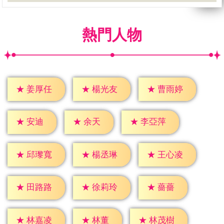
熱門人物
★
姜厚任
★
楊光友
★
曹雨婷
★
安迪
★
余天
★
李亞萍
★
邱瓈寬
★
楊丞琳
★
王心凌
★
薔薔
★
田路路
★
徐莉玲
★
林董
★
林嘉凌
★
林茂樹