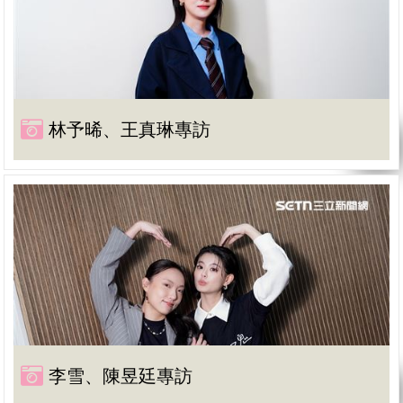
林予晞、王真琳專訪
李雪、陳昱廷專訪