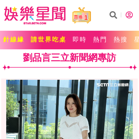
1
針線緣
請世界吃桌
即時
熱門
熱搜
劉品言三立新聞網專訪