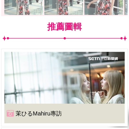
推薦圖輯
茉ひるMahiru專訪