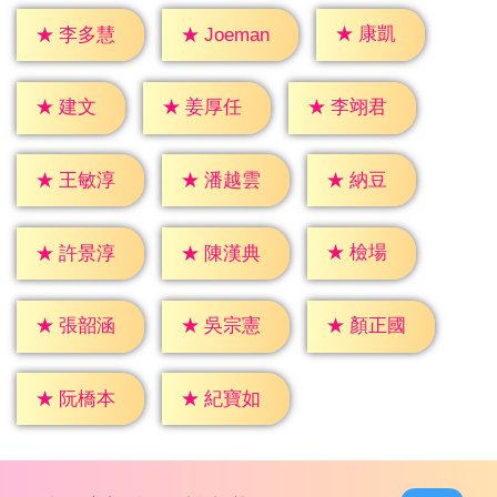
★
康凱
★
李多慧
★
Joeman
★
建文
★
姜厚任
★
李翊君
★
納豆
★
王敏淳
★
潘越雲
★
檢場
★
許景淳
★
陳漢典
★
張韶涵
★
吳宗憲
★
顏正國
★
阮橋本
★
紀寶如