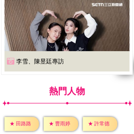
李雪、陳昱廷專訪
熱門人物
★
田路路
★
曹雨婷
★
許常德