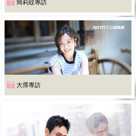
簡莉紋專訪
大霈專訪