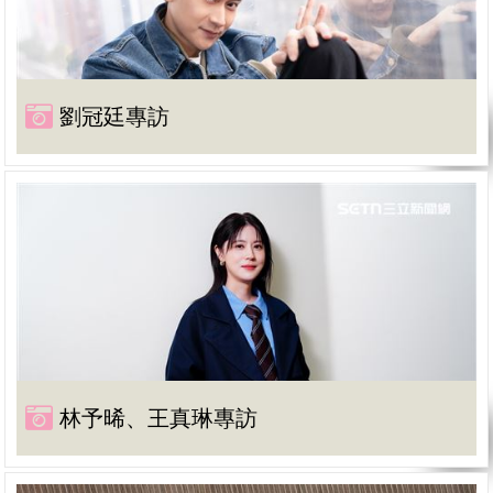
劉冠廷專訪
林予晞、王真琳專訪