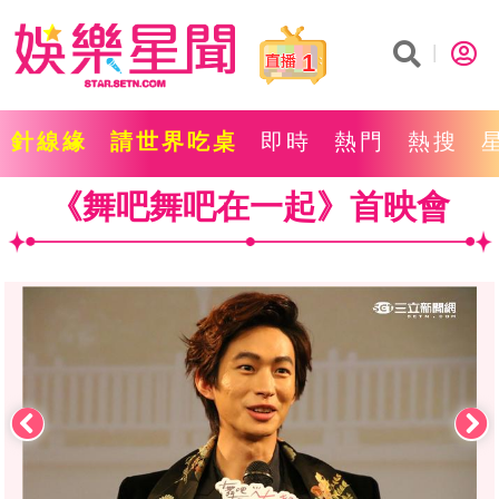
1
針線緣
請世界吃桌
即時
熱門
熱搜
《舞吧舞吧在一起》首映會