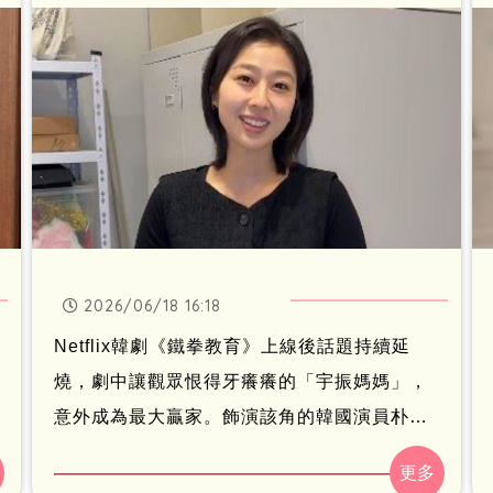
少同行心有戚戚。
2026/06/18 16:18
Netflix韓劇《鐵拳教育》上線後話題持續延
燒，劇中讓觀眾恨得牙癢癢的「宇振媽媽」，
意外成為最大贏家。飾演該角的韓國演員朴智
妍，憑藉精湛演技成功掀起討論熱潮，人氣也
跟著水漲船高。林宜君