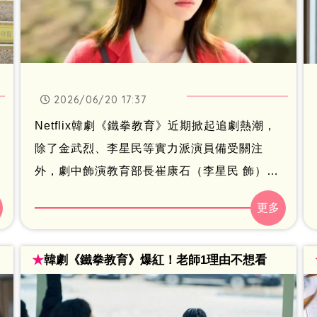
感到極度無力。
2026/06/20 17:37
Netflix韓劇《鐵拳教育》近期掀起追劇熱潮，
除了金武烈、李星民等實力派演員備受關注
外，劇中飾演教育部長崔康石（李星民 飾）女
兒、也是羅華振（金武烈 飾）未婚妻「崔佳
尹」的賀營，雖然戲份不算特別多，卻是推動
「教權保護局」成立的重要人物之一，讓不少
★
韓劇《鐵拳教育》爆紅！老師1理由不想看
觀眾留下深刻印象。事實上，賀營不只戲裡角
色背景亮眼，戲外的人生經歷同樣相當傳奇。