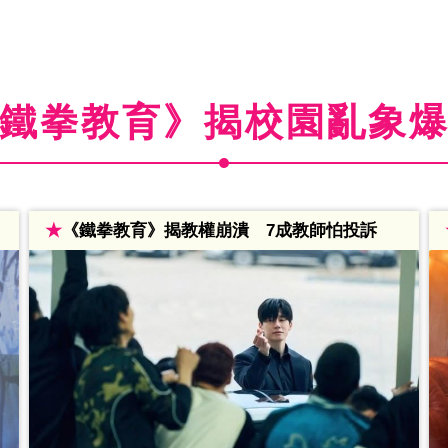
鐵拳教育》揭校園亂象
★
《鐵拳教育》揭教權崩潰 7成教師怕投訴