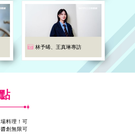
林予晞、王真琳專訪
焦點
酒場料理！可
茄醬創無限可