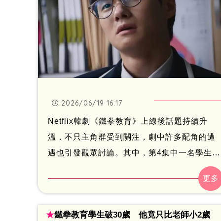
2026/06/19 16:17
Netflix韓劇《鐵拳教育》上線後話題持續升
溫，不只主角群受到關注，劇中許多配角的遭
遇也引發觀眾討論。其中，第4集中一名學生的
悲慘經歷更讓不少劇迷心疼，甚至被點名為
「全劇最可憐角色」。
★
鐵拳教育學生破30歲 他竟只比老師小2歲