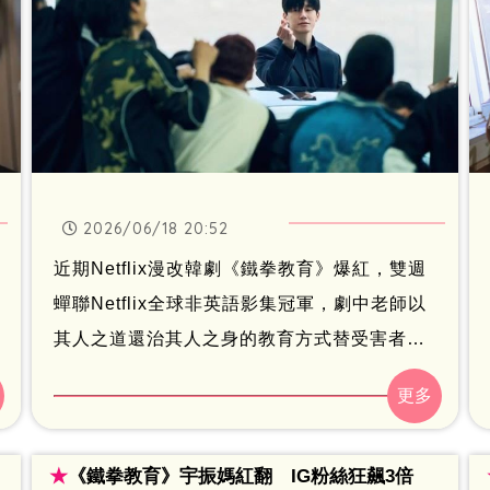
2026/06/18 20:52
近期Netflix漫改韓劇《鐵拳教育》爆紅，雙週
蟬聯Netflix全球非英語影集冠軍，劇中老師以
其人之道還治其人之身的教育方式替受害者討
公道，讓觀眾越看越紓壓，部分寫實劇情也貼
近國內時事，在社群掀起討論。不過一名自稱
擔任教職的網友完全提不起勁，稱劇中教訓學
★
《鐵拳教育》宇振媽紅翻 IG粉絲狂飆3倍
生的做法，現實中根本不可能複製，觀點讓不