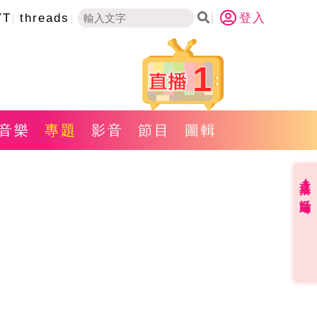
YT
threads
登入
1
音樂
專題
影音
節目
圖輯
直播✦活動