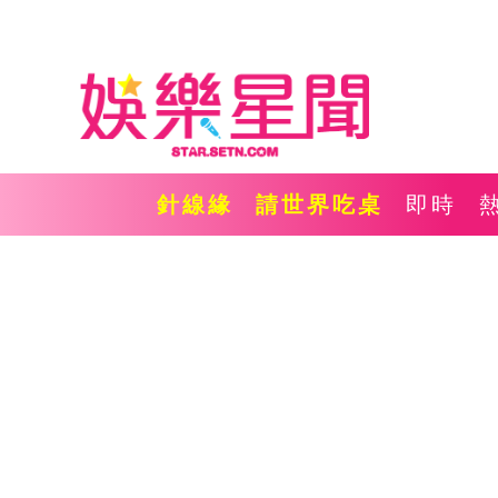
針線緣
請世界吃桌
即時