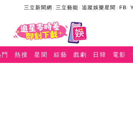
三立新聞網
三立藝能
追蹤娛樂星聞
FB
熱門
熱搜
星聞
綜藝
戲劇
日韓
電影