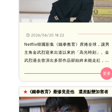
防護網與教師維權機制的結構性失能。
2026/06/20 18:22
Netflix韓國影集《鐵拳教育》席捲全球，讓男
主角金武烈迎來出道以來的「高光時刻」。金
武烈過去曾演出多部作品卻始終未能走紅，甚
至曾在低潮時坐在漢江邊沮喪表示「不想再演
戲了」。如今他終於被世界看見，經紀公司
Prain TPC代表呂俊英也在IG寫下兩人相知相
★
《鐵拳教育》最慘竟是他 還差點變加害者
惜15年的點滴，感動表示：「現在，金武烈的
時代開啟了。」