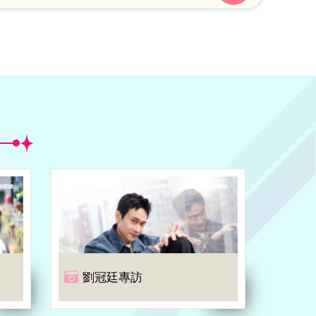
後，金武烈其實曾歷經家道中落、父親重病與
獨自扛起家計的艱辛歲月。
劉冠廷專訪