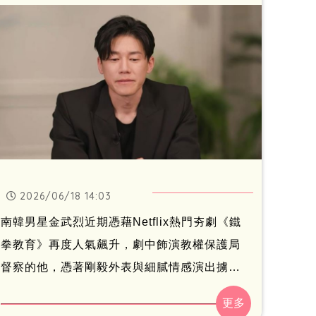
追劇清單。
2026/06/18 14:03
南韓男星金武烈近期憑藉Netflix熱門夯劇《鐵
拳教育》再度人氣飆升，劇中飾演教權保護局
督察的他，憑著剛毅外表與細膩情感演出擄獲
大批觀眾，也讓許多人開始關注這位實力派演
員背後的人生故事。在光鮮亮麗的演藝事業背