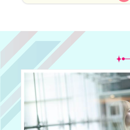
最終大反派趙圭哲的李奉俊，更只比劇中老師
小2歲，讓網友直呼不可思議。