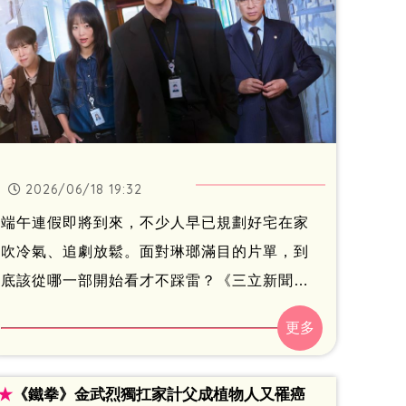
2026/06/18 19:32
端午連假即將到來，不少人早已規劃好宅在家
吹冷氣、追劇放鬆。面對琳瑯滿目的片單，到
底該從哪一部開始看才不踩雷？《三立新聞
網》特別整理近期最值得關注的5部韓劇，從熱
血動作、校園爽劇，到穿越愛情、超能力奇幻
與療癒人生故事通通有，其中更有作品創下全
★
《鐵拳》金武烈獨扛家計父成植物人又罹癌
球逾2億小時觀看紀錄，堪稱今年最不能錯過的