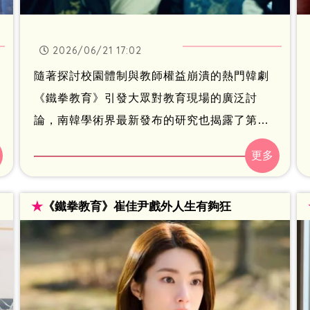
2026/06/21 17:02
隨著探討校園體制與教師權益崩潰的熱門韓劇
《鐵拳教育》引發大眾對教育現場的廣泛討
論，南韓學術界最新發布的研究也揭露了第一
線基層教職員所面臨的嚴峻職場困境。根據南
韓權威教育研究機構最新公布的跨年度對比報
告指出，南韓高達近7成的國小教師在日常教學
★
《鐵拳教育》崔佳尹戲外人生有夠狂
中，長期處於擔心遭到學生家長惡意投訴或刑
事檢舉的巨大精神壓力之下。研究更打破過往
傳統認知，證實這種來自家庭端的職場壓迫並
不會隨著教師教學資歷的累積而有所改善，甚
至連許多資深教職員都坦言在面對家長溝通時