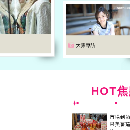
大霈專訪
HOT
市場到
果美蕃