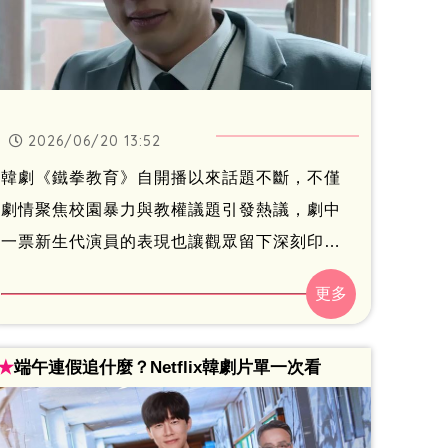
2026/06/20 13:52
韓劇《鐵拳教育》自開播以來話題不斷，不僅
劇情聚焦校園暴力與教權議題引發熱議，劇中
一票新生代演員的表現也讓觀眾留下深刻印
象。近日，導演洪鍾燦接受韓國雜誌專訪時透
露，光是選角就花了長達5、6個月的時間，期
間看過超過1000名演員試鏡，只為替每個角色
★
端午連假追什麼？Netflix韓劇片單一次看
找到最合適的人選。