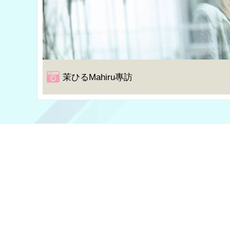
茉ひるMahiru專訪