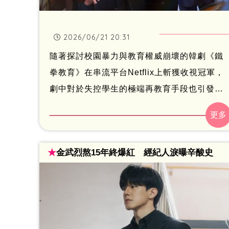
2026/06/21 20:31
隨著探討校園暴力與教育權威崩壞的韓劇《鐵
拳教育》在串流平台Netflix上斬獲收視冠軍，
劇中對於失控學生的極端再教育手段也引發輿
論激辯。然而，現實世界中的校園失序現況往
往比虛構戲劇更令社會大眾感到憂心。南韓濟
州島日前一名高中男學生，竟在近兩個月內連
★
金武烈熬15年終爆紅 經紀人淚曝辛酸史
續2次利用校園開放的維安漏洞，擅自闖入鄰近
國小校舍內，針對特定女性教師的個人辦公用
品及座椅實施帶有強烈性暗示與羞辱性的破壞
行為。這起極端的校園治安事件不僅重創受害
教師的身心，更讓南韓社會再度關注校園安全