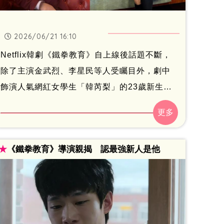
2026/06/21 16:10
Netflix韓劇《鐵拳教育》自上線後話題不斷，
除了主演金武烈、李星民等人受矚目外，劇中
飾演人氣網紅女學生「韓芮梨」的23歲新生代
演員朴敘允，憑藉亮眼外型與自然演技成功打
開知名度。劇中韓芮梨於虛構社群平台
「SNSTAR」擁有超過60萬名粉絲，宛如校園
★
《鐵拳教育》導演親揭 認最強新人是他
中的風雲人物，她在平台上發布的大量美照，
也讓不少觀眾好奇這些照片究竟是真是假。