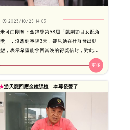
2023/10/25 14:03
米可白剛奪下金鐘獎第58屆「戲劇節目女配角
獎」，沒想到事隔3天，卻見她在社群發出動
態，表示希望能拿回當晚的得獎信封，對此，
主辦單位三立電視今（25）日做出回應，並澄
清「不是報導所說有差別待遇，經紀人已了解
並感謝三立尋獲」，目前也將信封送至指定地
★
游天龍回應金鐘誤植 本尊發聲了
點。