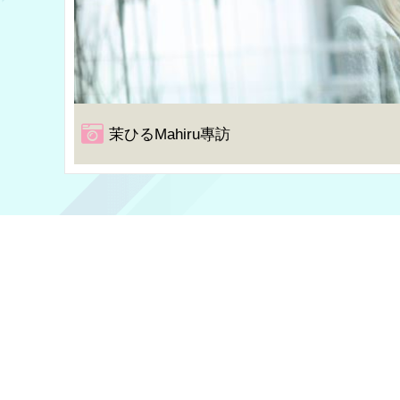
茉ひるMahiru專訪