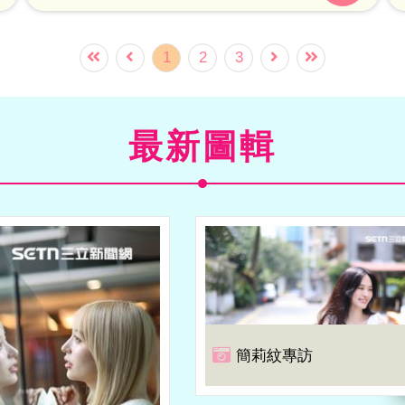
友許瑋甯則以《她和她的她》的精采演技，獲
得「迷你劇集女主角獎」。此外，由校友、瀚
1
2
3
草文創董事長湯昇榮所製作的熱門影集《模仿
犯》，更勇奪「最具人氣戲劇節目獎」等4項大
最新圖輯
獎。
簡莉紋專訪