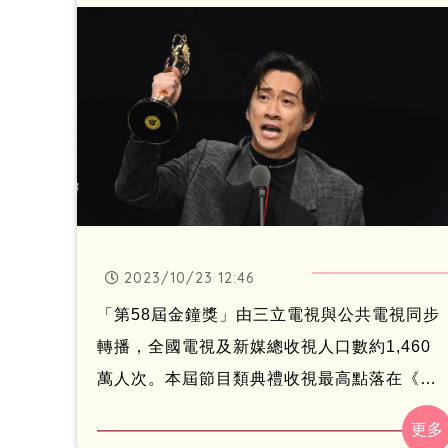
2023/10/23 12:46
「第58屆金鐘獎」由三立電視與公共電視同步
轉播，全國電視及新媒總收視人口數約1,460
萬人次。本屆節目類典禮收視最高點落在《綜
藝大熱門》吳宗憲、LULU(黃路梓茵)、陳漢典
獲得「綜藝節目主持人獎」，陳漢典感人致詞