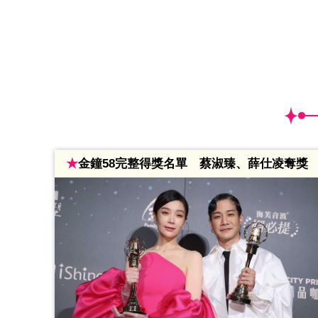
★
金鐘58完整得獎名單 蔡淑臻、薛仕凌奪獎