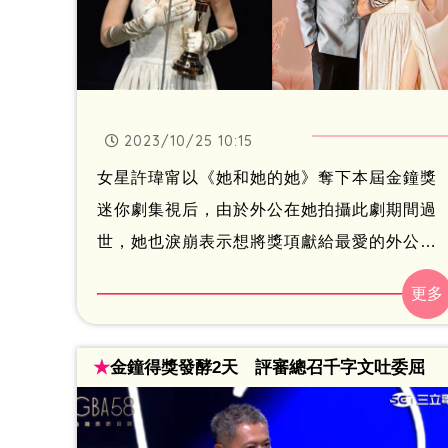
2023/10/25 10:15
女星許瑋甯以《她和她的她》奪下本屆金鐘獎
迷你劇集視后，由於外公在她拍攝此劇期間過
世，她也淚崩表示想將獎項獻給最愛的外公。
馬來西亞畫家Autumn.ying完成了她的心願，
透過繪筆讓外公見證得獎瞬間，許瑋甯見狀也
感動直呼「真的謝謝你」。
★
金鐘得獎發酵2天 評審總召千字文吐委屈