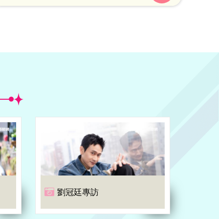
心了」，貼文引來2萬多人留言按讚。
劉冠廷專訪