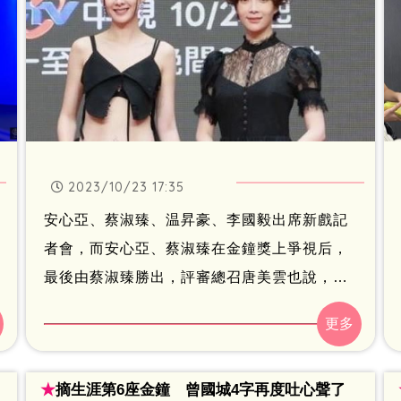
2023/10/23 17:35
安心亞、蔡淑臻、温昇豪、李國毅出席新戲記
者會，而安心亞、蔡淑臻在金鐘獎上爭視后，
最後由蔡淑臻勝出，評審總召唐美雲也說，歷
經兩、三輪的投票後，最後最接近蔡淑臻的是
安心亞，而聽到評審的肯定，安心亞坦言不會
有失落感，也沒有哭，有唐美雲老師的肯定這
★
摘生涯第6座金鐘 曾國城4字再度吐心聲了
樣就夠了，不過安心亞看到媽媽的簡訊淚線失