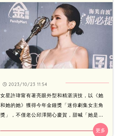
獎那天的賴佩霞」，並透露她沒走星光大道的
原因。
2023/10/23 11:54
女星許瑋甯有著亮眼外型和精湛演技，以《她
和她的她》獲得今年金鐘獎「迷你劇集女主角
獎」，不僅老公邱澤開心慶賀，甜喊「她是最
棒的」；好姐妹林心如也在臉書上發文，曬出
許瑋甯上台領獎的畫面，興奮直呼「太為你開