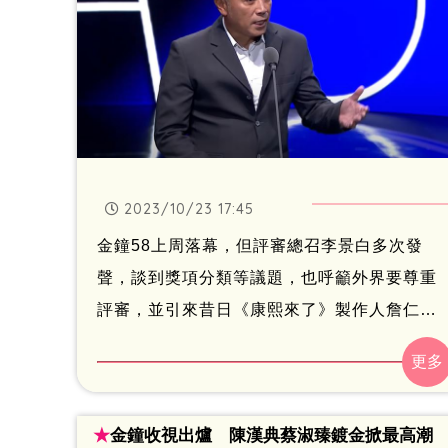
2023/10/23 17:45
金鐘58上周落幕，但評審總召李景白多次發
聲，談到獎項分類等議題，也呼籲外界要尊重
評審，並引來昔日《康熙來了》製作人詹仁雄
參戰，對此李景白剛又PO長文。娛樂中心／綜
合報導
★
金鐘收視出爐 陳漢典蔡淑臻鍍金掀最高潮