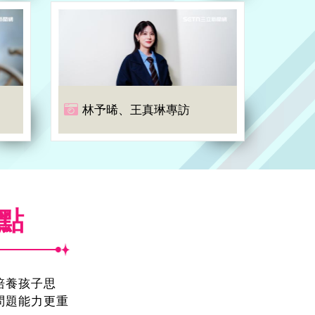
林予晞、王真琳專訪
焦點
!培養孩子思
問題能力更重