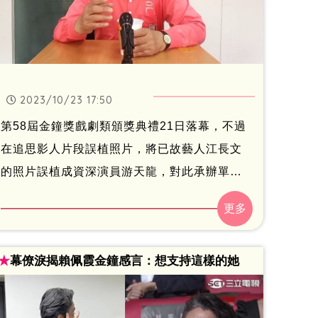
2023/10/23 17:50
第58屆金鐘獎戲劇類頒獎典禮21日落幕，不過
在追思影人片段誤植照片，將已故藝人江長文
的照片誤植成資深演員游天龍，對此承辦單位
三立電視發出聲明坦承疏失，並已於凌晨重播
時更正畫面，三立電視於今天越洋聯繫上游天
龍，雙方對話曝光了。記者鍾智凱／台北報導
★
幕僚淚揭賴佩霞金鐘感言：想支持這樣的她