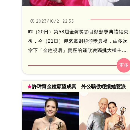
2023/10/21 22:55
昨（20日）第58屆金鐘獎節目類頒獎典禮結束
後，今（21日）迎來戲劇類頒獎典禮，由多次
拿下「金鐘視后」寶座的鍾欣凌獨挑大樑主
持，而這次金鐘獎戲劇類有不少出色的作品入
圍，包括《人選之人》、《模仿犯》、《台北
女子圖鑑》、《她和她的她》等，競爭相當激
★
許瑋甯金鐘願望成真 外公驕傲輕摟她惹淚
烈。今年的金鐘視帝、視后分別由薛仕凌及蔡
淑臻奪下，最大獎戲劇節目獎則是《村裡來了
個暴走女外科》獲得。