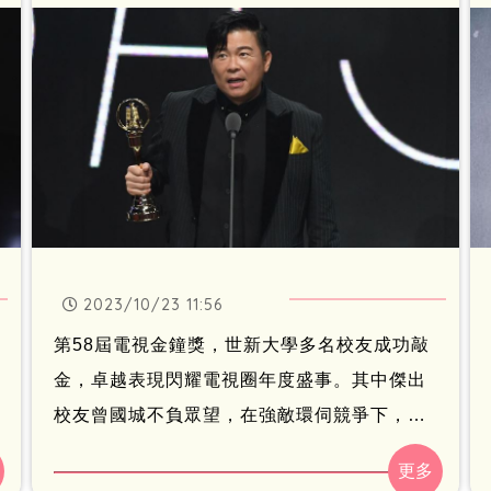
守，「媽媽叫我不要氣餒，我還是哭了！」
2023/10/23 11:56
第58屆電視金鐘獎，世新大學多名校友成功敲
金，卓越表現閃耀電視圈年度盛事。其中傑出
校友曾國城不負眾望，在強敵環伺競爭下，以
《一字千金 筆武大匯》勇奪「益智及實境節目
主持人獎」，成功摘下生涯第6座金鐘。知名校