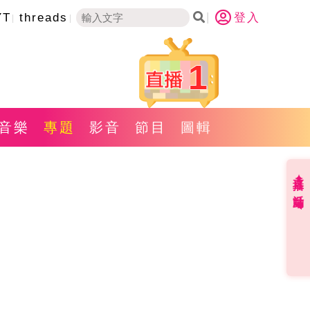
YT
threads
登入
1
音樂
專題
影音
節目
圖輯
直播✦活動