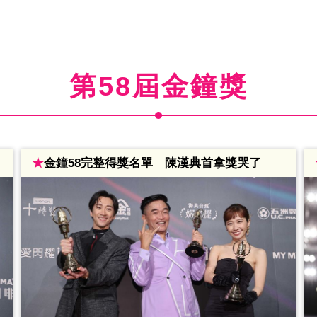
第58屆金鐘獎
★
金鐘58完整得獎名單 陳漢典首拿獎哭了