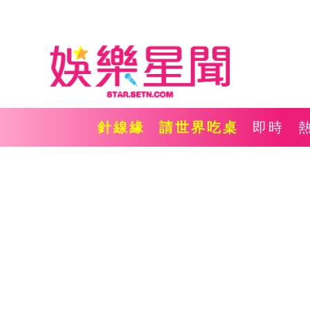
針線緣
請世界吃桌
即時