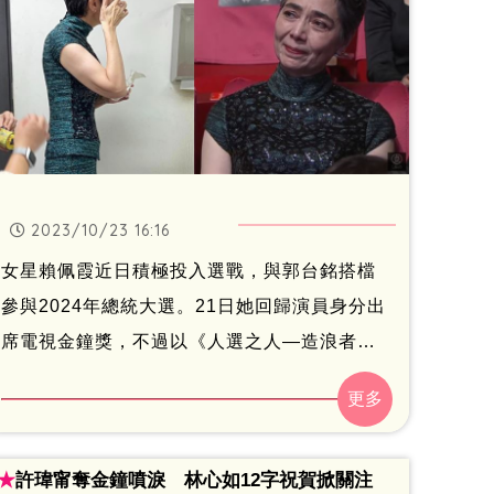
2023/10/23 16:16
女星賴佩霞近日積極投入選戰，與郭台銘搭檔
參與2024年總統大選。21日她回歸演員身分出
席電視金鐘獎，不過以《人選之人—造浪者》
中的總統「林月真」入圍本屆迷你劇集女配角
獎的她，不但未登上金鐘紅毯，最後也沒能奪
下獎項，讓許多劇迷大呼可惜。郭台銘競選辦
★
許瑋甯奪金鐘噴淚 林心如12字祝賀掀關注
公室發言人黃怡文今（23）日發文還原「金鐘