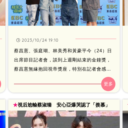
2023/10/24 19:10
蔡昌憲、張庭瑚、林美秀和黃豪平今（24）日
出席節目記者會，談到上週剛結束的金鐘獎，
蔡昌憲無緣抱回視帝獎座，特別在記者會感謝
老婆Vivian金鐘獎前的幫忙，因為當時他還得
準備金鐘紅毯的主持功課，而老婆則得應付家
裡所有的事情，至於奪下男主角的薛仕凌，演
★
視后尬輸蔡淑臻 安心亞爆哭認了「羨慕」
出3集最後卻拿獎，引來外界討論，身為入圍者
之一的蔡昌憲表示，「他就真的很會演」，也
沒覺得有任何不公平。