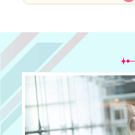
時，收視為4.32(F30-44)，戲劇類高點則是蔡
淑臻獲得「戲劇節目女主角獎」收視為
4.63(F30-49)，這兩段同時也是金鐘獎
YouTube網路直播的高點。記者鍾智凱／台北
報導