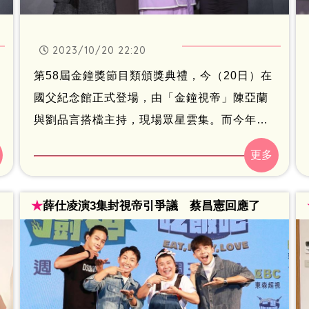
2023/10/20 22:20
第58屆金鐘獎節目類頒獎典禮，今（20日）在
國父紀念館正式登場，由「金鐘視帝」陳亞蘭
與劉品言搭檔主持，現場眾星雲集。而今年備
受矚目的獎項，除了綜藝節目主持人獎外，競
爭激烈的綜藝節目獎究竟獎落誰家，也讓大家
相當期待。
★
薛仕凌演3集封視帝引爭議 蔡昌憲回應了