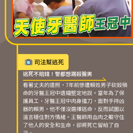
司法幫逃死
逃死不賠錢！警都想踹殺醫男
看著丈夫的遺照，7年前慘遭賴姓男子砍殺殞
命的牙醫王冠中遺孀堅定地說。當年為了保
護員工，牙醫王冠中肉身擋刀，面對手持凶
器的賴男，他不僅沒選擇逃命，反而試圖以
溫言穩住對方情緒。王醫師用血肉之軀守住
了他人的安全和生命，卻將死亡留給了自
己。