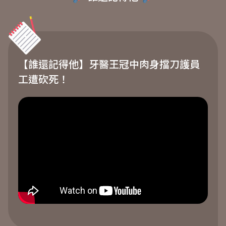
【誰還記得他】牙醫王冠中肉身擋刀護員
工遭砍死！