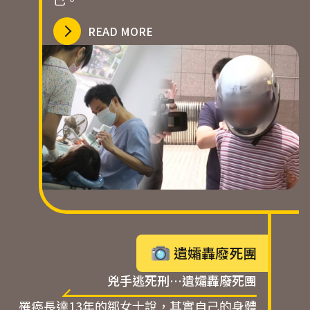
READ MORE
遺孀轟廢死團
兇手逃死刑…遺孀轟廢死團
罹癌長達13年的鄒女士說，其實自己的身體