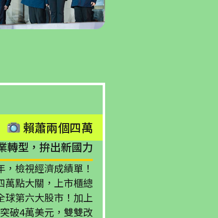
賴蕭兩個四萬
業轉型，拚出新國力
年，檢視經濟成績單！
四萬點大關，上市櫃總
為全球第六大股市！加上
望突破4萬美元，雙雙改