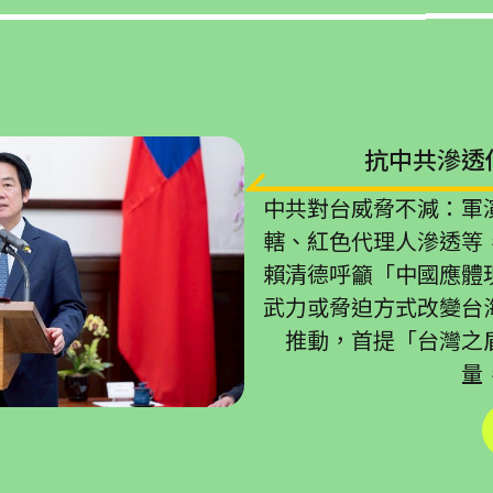
抗中共滲透
中共對台威脅不減：軍
轄、紅色代理人滲透等
賴清德呼籲「中國應體
武力或脅迫方式改變台
推動，首提「台灣之
量