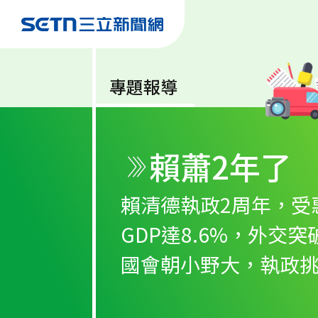
專題報導
賴蕭2年了
賴清德執政2周年，受
GDP達8.6%，外交
國會朝小野大，執政