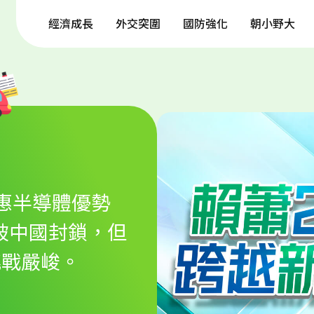
經濟成長
外交突圍
國防強化
朝小野大
惠半導體優勢
突破中國封鎖，但
挑戰嚴峻。