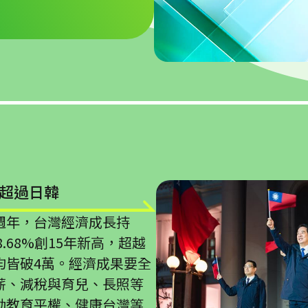
P超過日韓
週年，台灣經濟成長持
8.68%創15年新高，超越
均皆破4萬。經濟成果要全
薪、減稅與育兒、長照等
動教育平權、健康台灣等