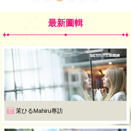
最新圖輯
茉ひるMahiru專訪