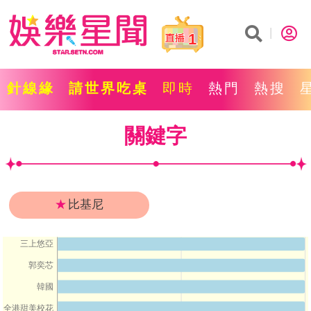
1
針線緣
請世界吃桌
即時
熱門
熱搜
關鍵字
★
比基尼
三上悠亞
郭奕芯
韓國
全港甜美校花