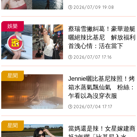
2026/07/09 19:08
娛樂
蔡瑞雪撇糾葛！豪華遊艇
曬絕辣比基尼　解放福利
首洩心情：活在當下
2026/07/07 17:16
星聞
Jennie曬比基尼辣照！烤
箱水蒸氣飄仙氣　粉絲：
乍看以為沒穿衣服
2026/07/04 17:17
星聞
當媽還是辣！女星嫁建商
尪3年曬「比基尼入水