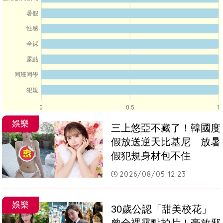
暑假
性感
全裸
露點
同班同學
犯規
0
0.5
1
娛樂
三上悠亞不藏了！韓國度
假放送逆天比基尼　放暑
假犯規身材包不住
2026/08/05 12:23
娛樂
30歲公認「甜美校花」