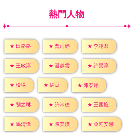
熱門人物
★
田路路
★
曹雨婷
★
李翊君
★
王敏淳
★
潘越雲
★
許景淳
★
檢場
★
納豆
★
陳泰銘
★
關之琳
★
許常德
★
王國旌
★
馬清偉
★
陳美琪
★
亞莉安娜