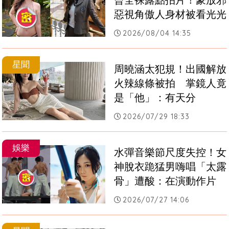
曾全裸露點拍片！豪放邪
惡視角傲人身材被看光光
2026/08/04 14:35
星聞
周曉涵太犯規！出國解放
火辣線條被拍　掌鏡人竟
是「他」：有天分
2026/07/29 18:33
娛樂
水彈音樂節尺度失控！女
神脫衣跪猛男嗨唱「太露
骨」遭酸：在演動作片
2026/07/27 14:06