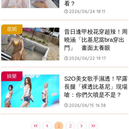
看？
2026/06/24 18:11
星聞
昔日逢甲校花穿超辣！周
曉涵「比基尼當bra穿出
門」　畫面太養眼
2026/06/22 19:17
娛樂
S2O美女歌手濕透！罕露
長腿「裸透比基尼」現場
嗆：你們欠噴是不是？
2026/06/15 16:38
1
2