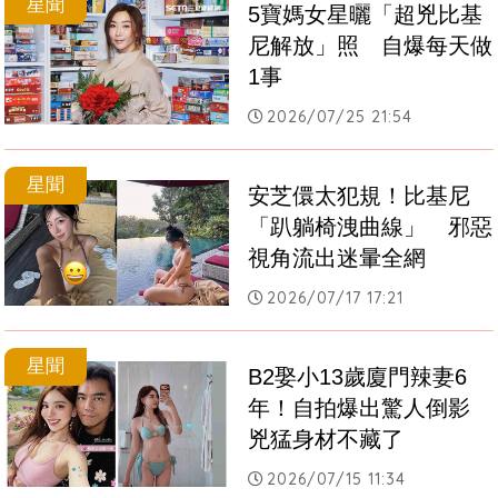
星聞
5寶媽女星曬「超兇比基
尼解放」照　自爆每天做
1事
2026/07/25 21:54
星聞
安芝儇太犯規！比基尼
「趴躺椅洩曲線」　邪惡
視角流出迷暈全網
2026/07/17 17:21
星聞
B2娶小13歲廈門辣妻6
年！自拍爆出驚人倒影　
兇猛身材不藏了
2026/07/15 11:34