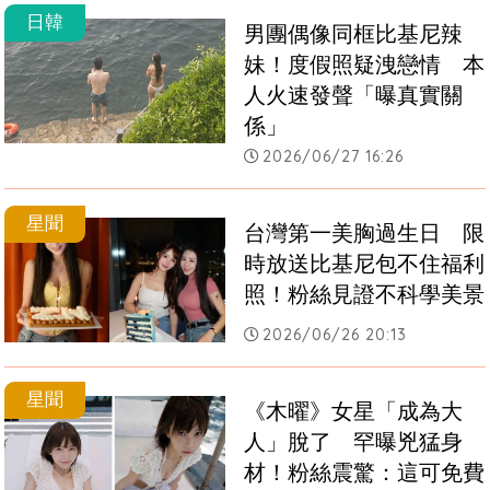
日韓
男團偶像同框比基尼辣
妹！度假照疑洩戀情　本
人火速發聲「曝真實關
係」
2026/06/27 16:26
星聞
台灣第一美胸過生日　限
時放送比基尼包不住福利
照！粉絲見證不科學美景
2026/06/26 20:13
星聞
《木曜》女星「成為大
人」脫了　罕曝兇猛身
材！粉絲震驚：這可免費