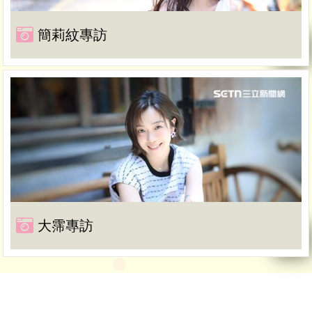
簡莉紋專訪
大霈專訪