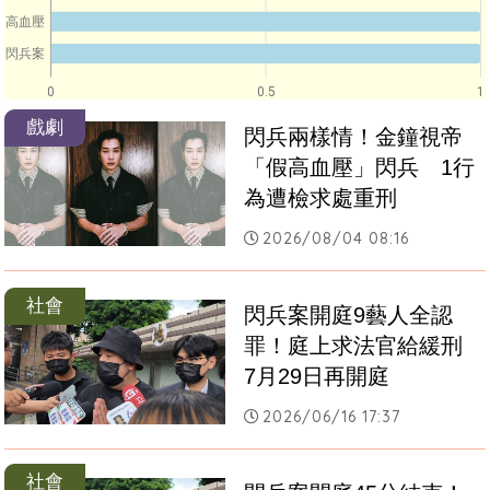
高血壓
閃兵案
0
0.5
1
戲劇
閃兵兩樣情！金鐘視帝
「假高血壓」閃兵　1行
為遭檢求處重刑
2026/08/04 08:16
社會
閃兵案開庭9藝人全認
罪！庭上求法官給緩刑　
7月29日再開庭
2026/06/16 17:37
社會