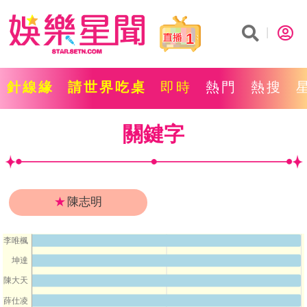
1
針線緣
請世界吃桌
即時
熱門
熱搜
關鍵字
★
陳志明
李唯楓
坤達
陳大天
薛仕凌