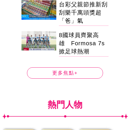
台彩父親節推新刮
刮樂千萬頭獎超
「爸」氣
8國球員齊聚高
雄 Formosa 7s
掀足球熱潮
更多焦點+
熱門人物