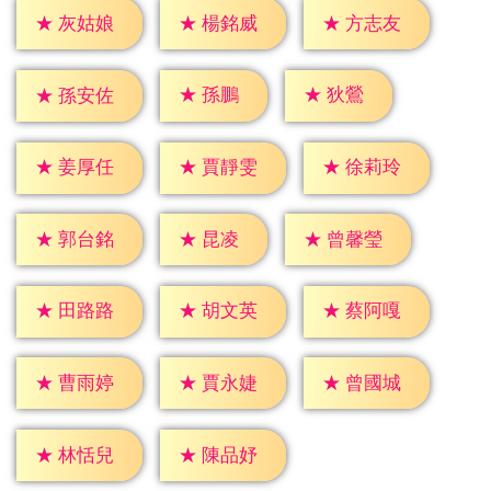
★
灰姑娘
★
楊銘威
★
方志友
★
孫鵬
★
狄鶯
★
孫安佐
★
姜厚任
★
賈靜雯
★
徐莉玲
★
昆凌
★
郭台銘
★
曾馨瑩
★
田路路
★
胡文英
★
蔡阿嘎
★
曹雨婷
★
賈永婕
★
曾國城
★
林恬兒
★
陳品妤