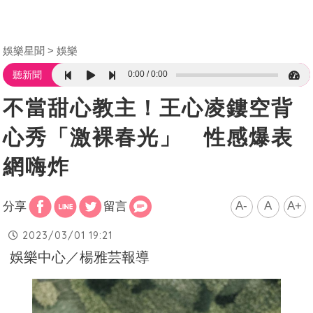
娛樂星聞
娛樂
0:00
0:00
聽新聞
不當甜心教主！王心凌鏤空背
心秀「激裸春光」 性感爆表
網嗨炸
A-
A
A+
分享
留言
2023/03/01 19:21
娛樂中心／楊雅芸報導