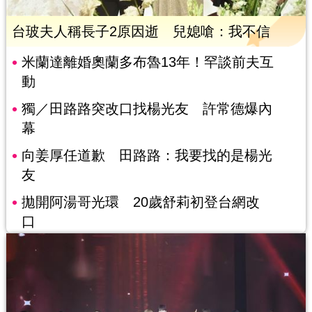
台玻夫人稱長子2原因逝 兒媳嗆：我不信
米蘭達離婚奧蘭多布魯13年！罕談前夫互
動
獨／田路路突改口找楊光友 許常德爆內
幕
向姜厚任道歉 田路路：我要找的是楊光
友
拋開阿湯哥光環 20歲舒莉初登台網改
口