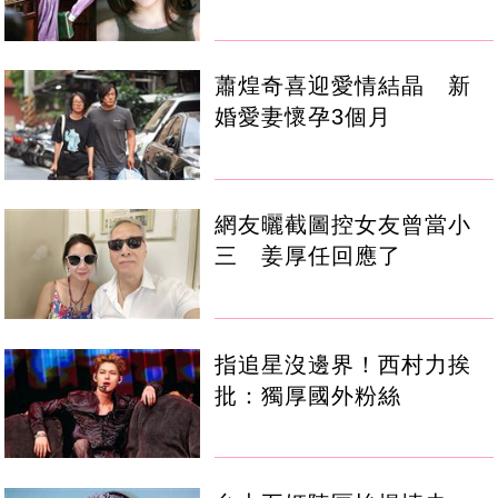
蕭煌奇喜迎愛情結晶 新
婚愛妻懷孕3個月
網友曬截圖控女友曾當小
三 姜厚任回應了
指追星沒邊界！西村力挨
批：獨厚國外粉絲