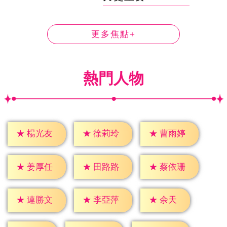
更多焦點+
熱門人物
★
楊光友
★
徐莉玲
★
曹雨婷
★
姜厚任
★
田路路
★
蔡依珊
★
余天
★
連勝文
★
李亞萍