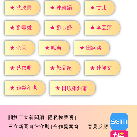
★
甘比
★
沈政男
★
陳凱韻
★
劉鑾雄
★
劉芯妤
★
李亞萍
★
余天
★
呱吉
★
田路路
★
蔡依珊
★
郭品超
★
連勝文
★
龜梨和也
★
日版張鈞甯
關於三立新聞網
隱私權聲明
三立新聞自律守則
合作提案窗口
意見反應