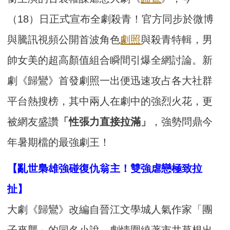
（18）日正式宣布全劇殺青！官方同步於微博
與騰訊視頻公開首波角色
劇照
與殺青特輯，男
帥女美的超高顏值組合瞬間引爆全網討論。新
劇《歸鸞》首發劇照一出便迅速攻占各大社群
平台熱搜榜，其中兩人在劇中的強烈火花，更
被網友盛讚
「性張力直接拉滿」
，強勢問鼎今
年暑期檔的最強劇王！
【亂世梟雄強碰復仇翁主！雙強虐戀極致拉
扯】
大劇《歸鸞》改編自晉江文學城人氣作家「團
子來襲」的同名小說，劇情圍繞著市井草根出