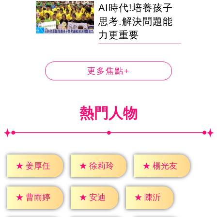
AI時代!培養孩子
思考.解決問題能
力更重要
更多焦點+
熱門人物
★
姜厚任
★
徐莉玲
★
楊光友
★
安迪
★
陳沂
★
曹雨婷