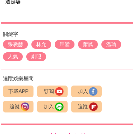
過是騙...
關鍵字
張凌赫
林允
歸鸞
蕭厲
溫瑜
人氣
劇照
追蹤娛樂星聞
下載APP
訂閱
加入
追蹤
加入
追蹤