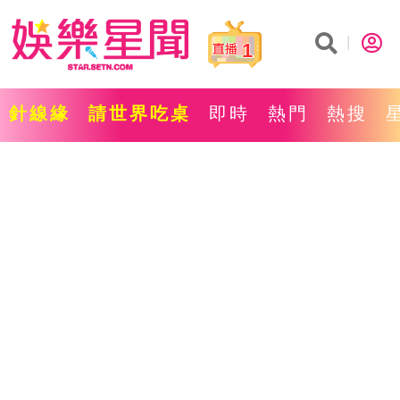
1
針線緣
請世界吃桌
即時
熱門
熱搜