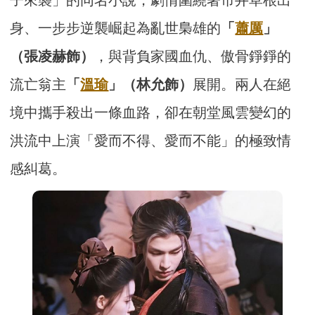
身、一步步逆襲崛起為亂世梟雄的
「
蕭厲
」
（張凌赫飾）
，與背負家國血仇、傲骨錚錚的
流亡翁主
「
溫瑜
」（林允飾）
展開。兩人在絕
境中攜手殺出一條血路，卻在朝堂風雲變幻的
洪流中上演「愛而不得、愛而不能」的極致情
感糾葛。