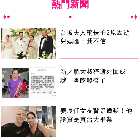
熱門新聞
台玻夫人稱長子2原因逝
兒媳嗆：我不信
新／肥大叔猝逝死因成
謎 團隊發聲了
姜厚任女友背景遭疑！他
證實是真台大畢業