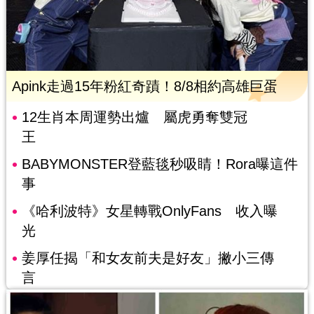
Apink走過15年粉紅奇蹟！8/8相約高雄巨蛋
12生肖本周運勢出爐 屬虎勇奪雙冠
王
BABYMONSTER登藍毯秒吸睛！Rora曝這件
事
《哈利波特》女星轉戰OnlyFans 收入曝
光
姜厚任揭「和女友前夫是好友」撇小三傳
言