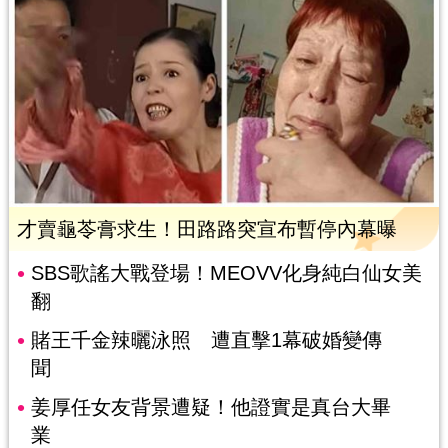
才賣龜苓膏求生！田路路突宣布暫停內幕曝
SBS歌謠大戰登場！MEOVV化身純白仙女美
翻
賭王千金辣曬泳照 遭直擊1幕破婚變傳
聞
姜厚任女友背景遭疑！他證實是真台大畢
業