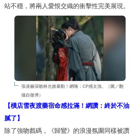
站不穩，將兩人愛恨交織的衝擊性完美展現。
張凌赫深吻林允掀暴動！網嗨：CP感太強。（圖／翻
攝自微博）
【橫店雪夜渡藥宿命感拉滿！網讚：終於不油
膩了】
除了強吻戲碼，《歸鸞》的浪漫氛圍同樣被讚