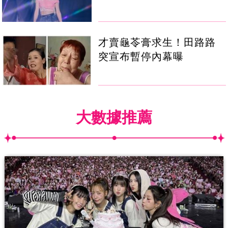
才賣龜苓膏求生！田路路
突宣布暫停內幕曝
大數據推薦