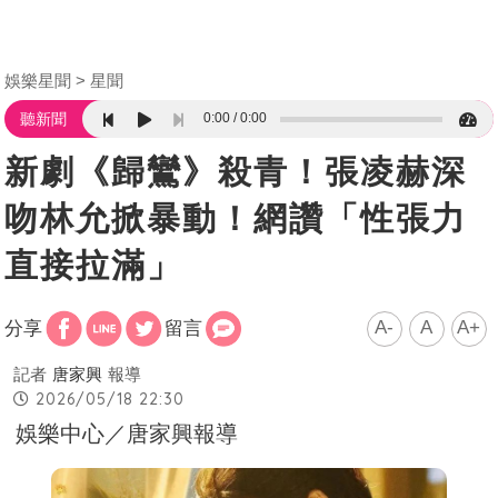
娛樂星聞
星聞
0:00
0:00
聽新聞
新劇《歸鸞》殺青！張凌赫深
吻林允掀暴動！網讚「性張力
直接拉滿」
A-
A
A+
分享
留言
記者
唐家興
報導
2026/05/18 22:30
娛樂中心／唐家興報導