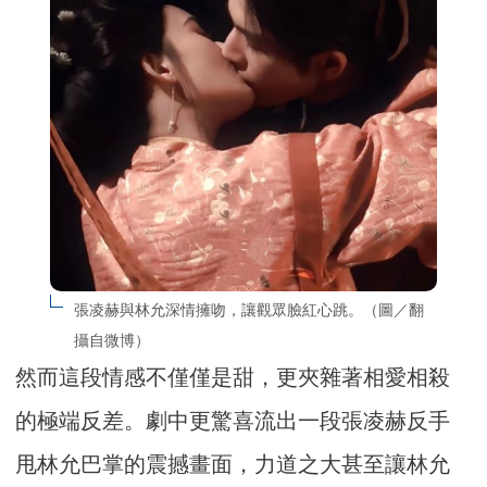
張凌赫與林允深情擁吻，讓觀眾臉紅心跳。（圖／翻
攝自微博）
然而這段情感不僅僅是甜，更夾雜著相愛相殺
的極端反差。劇中更驚喜流出一段張凌赫反手
甩林允巴掌的震撼畫面，力道之大甚至讓林允