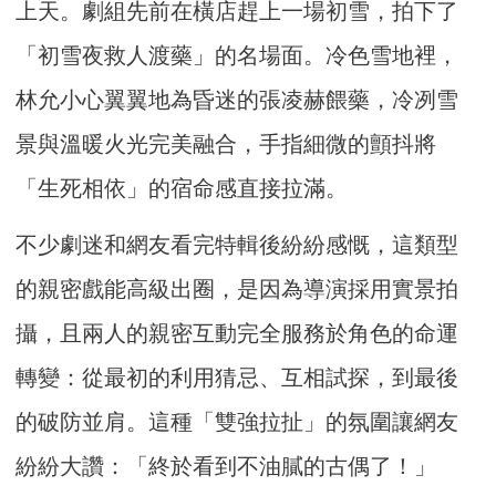
上天。劇組先前在橫店趕上一場初雪，拍下了
「初雪夜救人渡藥」的名場面。冷色雪地裡，
林允小心翼翼地為昏迷的張凌赫餵藥，冷冽雪
景與溫暖火光完美融合，手指細微的顫抖將
「生死相依」的宿命感直接拉滿。
不少劇迷和網友看完特輯後紛紛感慨，這類型
的親密戲能高級出圈，是因為導演採用實景拍
攝，且兩人的親密互動完全服務於角色的命運
轉變：從最初的利用猜忌、互相試探，到最後
的破防並肩。這種「雙強拉扯」的氛圍讓網友
紛紛大讚：「終於看到不油膩的古偶了！」