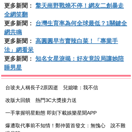
更多新聞：
擎天崗野戰燒不停！網友二創暴走
全網笑翻
更多新聞：
台灣生育率為何全球最低？1關鍵全
網共鳴
更多新聞：
高圓圓早市賣辣白菜！「專業手
法」網看呆
更多新聞：
知名女星淚揭：好友竟設局讓她陪
睡男星
台玻夫人稱長子2原因逝 兒媳嗆：我不信
改版大回饋 熱門3C大獎接力送
一手掌握明星動態 即刻下載娛樂星聞APP
爆遭取代事前不知情！鄭仲茵首發文：無愧心 說不難