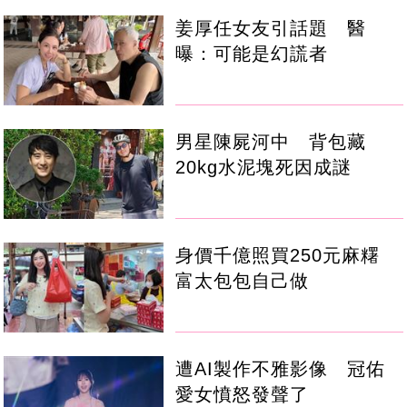
姜厚任女友引話題 醫
曝：可能是幻謊者
男星陳屍河中 背包藏
20kg水泥塊死因成謎
身價千億照買250元麻糬
富太包包自己做
遭AI製作不雅影像 冠佑
愛女憤怒發聲了