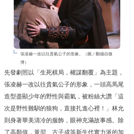
張凌赫一改以往貴氣公子的形象。（圖／翻攝自微
博）
先發劇照以「生死棋局，權謀翻覆」為主題，
張凌赫一改以往貴氣公子的形象，一頭高馬尾
造型盡顯少年的野性與霸氣，被粉絲大讚「這
次是野性難馴的狼狗，直接扎進心裡！」林允
則身著華美清冷的服飾，眼神充滿故事感。除
了高顏值，黃羿、古子成等新生代實力派的加