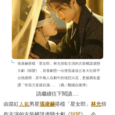
張凌赫搭檔「星女郎」林允領銜主演的古裝權謀虐戀
大劇《歸鸞》，首發劇照一出便迅速攻占各大社群平
台熱搜榜，其中兩人在劇中的強烈火花，更被網友盛
讚「性張力直接拉滿」。（圖／翻攝自微博）
請繼續往下閱讀….
由當紅
人氣
男星
張凌赫
搭檔「星女郎」
林允
領
銜主演的古裝權謀虐戀大劇《
歸鸞
》，今