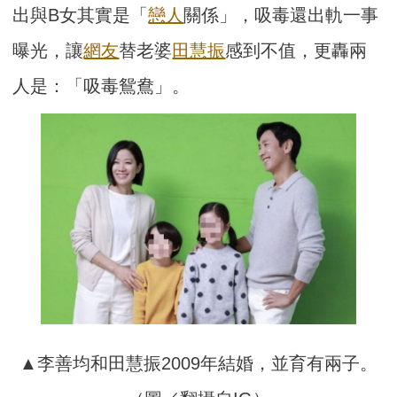
出與B女其實是「
戀人
關係」，吸毒還出軌一事
曝光，讓
網友
替老婆
田慧振
感到不值，更轟兩
人是：「吸毒鴛鴦」。
▲李善均和田慧振2009年結婚，並育有兩子。