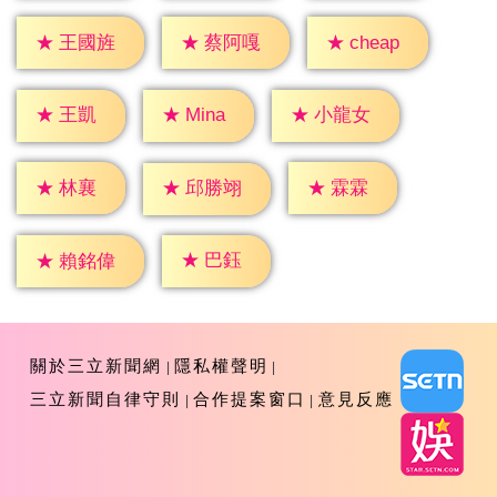
★
cheap
★
王國旌
★
蔡阿嘎
★
王凱
★
Mina
★
小龍女
★
林襄
★
霖霖
★
邱勝翊
★
巴鈺
★
賴銘偉
關於三立新聞網
隱私權聲明
三立新聞自律守則
合作提案窗口
意見反應