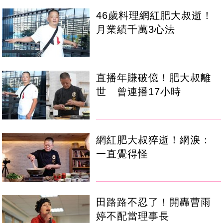
46歲料理網紅肥大叔逝！
月業績千萬3心法
直播年賺破億！肥大叔離
世 曾連播17小時
網紅肥大叔猝逝！網淚：
一直覺得怪
田路路不忍了！開轟曹雨
婷不配當理事長