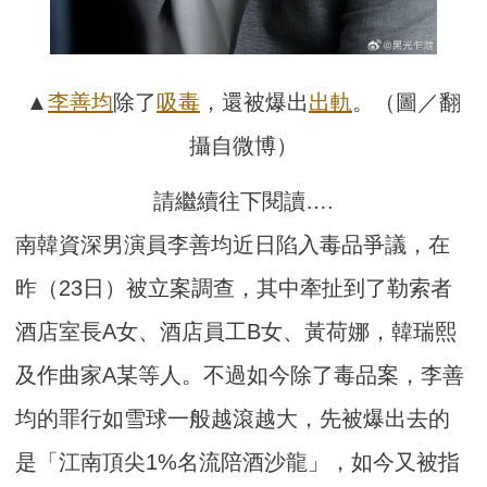
▲
李善均
除了
吸毒
，還被爆出
出軌
。（圖／翻
攝自微博）
請繼續往下閱讀….
南韓資深男演員李善均近日陷入毒品爭議，在
昨（23日）被立案調查，其中牽扯到了勒索者
酒店室長A女、酒店員工B女、黃荷娜，韓瑞熙
及作曲家A某等人。不過如今除了毒品案，李善
均的罪行如雪球一般越滾越大，先被爆出去的
是「江南頂尖1%名流陪酒沙龍」，如今又被指