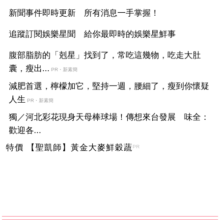
新聞事件即時更新 所有消息一手掌握！
追蹤訂閱娛樂星聞 給你最即時的娛樂星鮮事
腹部脂肪的「剋星」找到了，常吃這幾物，吃走大肚
囊，瘦出...
PR・新素簡
減肥首選，檸檬加它，堅持一週，腰細了，瘦到你懷疑
人生
PR・新素簡
獨／河北彩花現身天母棒球場！傳想來台發展 味全：
歡迎各...
特價 【聖凱師】黃金大麥鮮穀蔬
PR