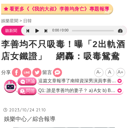
看更多《《我的大叔》李善均身亡》專題報導
娛樂星聞
日韓
0:00
0:00
聽新聞
李善均不只吸毒！曝「2出軌酒
店女鐵證」 網轟：吸毒鴛鴦
A-
A
A+
分享
留言
這篇文章報導了南韓資深男演員李善均的毒品爭議及其他罪行。根據報導，李善均不僅與B女有毒品關係，還與酒店員工A女有外遇關係。這些事實的曝光導致他的形象嚴重受損，被網友批評為「吸毒鴛鴦」。李善均在2009年與田慧振結婚，兩人育有兩子，並被視為理想的夫妻榜樣，但如今他的不忠行為讓許多網友對田慧振感到心疼和憤怒。整篇文章比較偏向報導八卦內容，著重於李善均的罪行和與田慧振的婚姻狀況，缺乏對事件的深入分析。此外，文章在使用「好丈夫」的標籤來形容李善均時，似乎過於簡單化了這個角色。>
評論
Q1: 誰是李善均的妻子？ a) A女 b) B女 c) 田慧振 d) 韓瑞熙 正確答案: c) 田慧振 Q2: 哪一個人是李善均的戀人？ a) A女 b) B女 c) 黃荷娜 d) 韓瑞熙 正確答案: a) A女 Q3: 在拍攝電影《寄生上流》前，是誰讓李善均冷靜下來，沒有釀出大禍？ a) A女 b) B女 c) 田慧振 d) 韓瑞熙 正確答案: c) 田慧振
問答
2023/10/24 21:10
娛樂中心／綜合報導