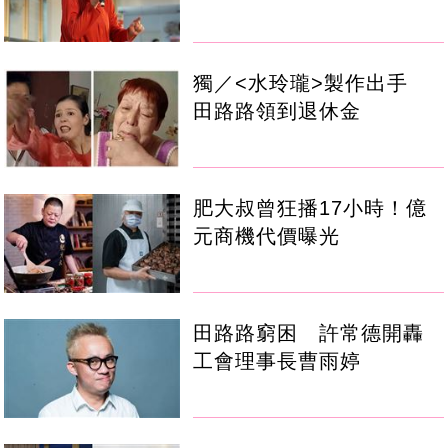
獨／<水玲瓏>製作出手
田路路領到退休金
肥大叔曾狂播17小時！億
元商機代價曝光
田路路窮困 許常德開轟
工會理事長曹雨婷