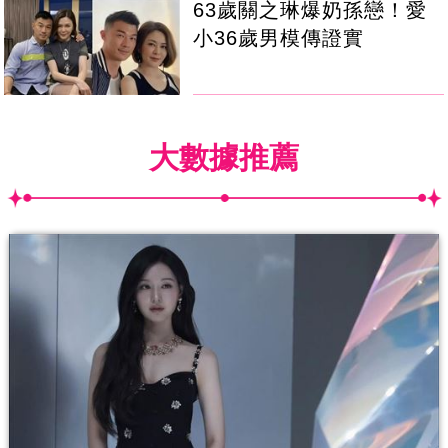
63歲關之琳爆奶孫戀！愛
小36歲男模傳證實
大數據推薦