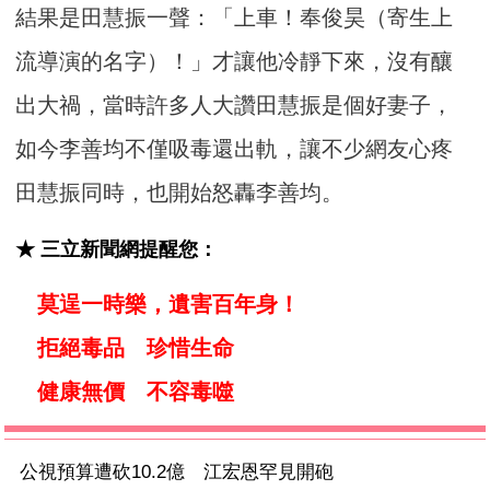
結果是田慧振一聲：「上車！奉俊昊（寄生上
流導演的名字）！」才讓他冷靜下來，沒有釀
出大禍，當時許多人大讚田慧振是個好妻子，
如今李善均不僅吸毒還出軌，讓不少網友心疼
田慧振同時，也開始怒轟李善均。
★ 三立新聞網提醒您：
莫逞一時樂，遺害百年身！
拒絕毒品 珍惜生命
健康無價 不容毒噬
公視預算遭砍10.2億 江宏恩罕見開砲