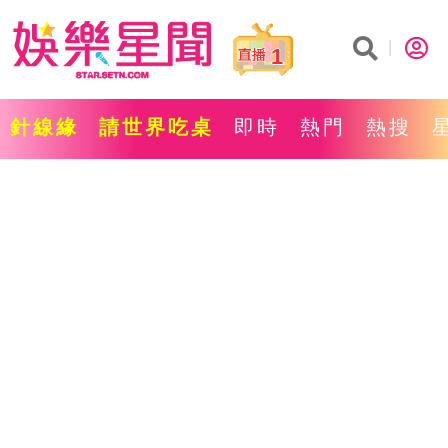
1
針線緣
請世界吃桌
即時
熱門
熱搜