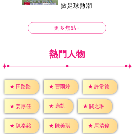
掀足球熱潮
更多焦點+
熱門人物
★
田路路
★
曹雨婷
★
許常德
★
康凱
★
姜厚任
★
關之琳
★
陳泰銘
★
陳美琪
★
馬清偉