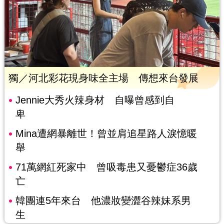
獨／河北彩花現身味全主場 傳想來台發展
Jennie大秀火辣身材 自曝曾感到自
卑
Mina遭網暴離世！曾並肩追星路人淚憶暖
舉
71萬網紅死家中 曾吸毒患又憂鬱症36歲
亡
韓團連5年來台 他濃妝變澀谷辣妹系男
生