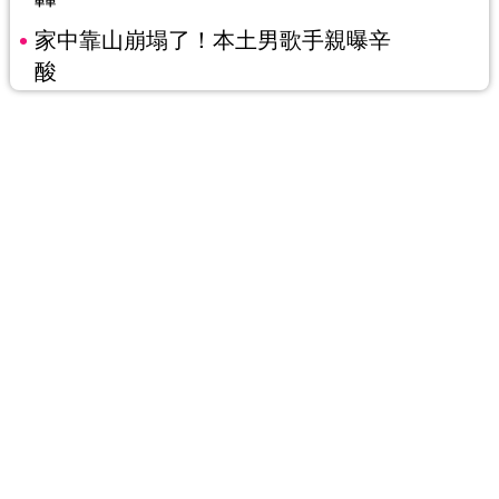
家中靠山崩塌了！本土男歌手親曝辛
酸