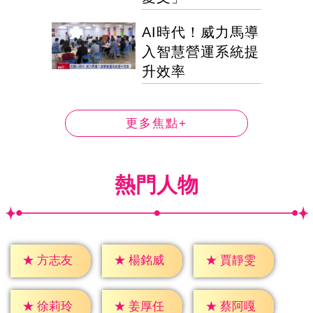
AI時代！威力馬導
入智慧營運系統提
升效率
更多焦點+
熱門人物
★
方志友
★
楊銘威
★
賈靜雯
★
徐莉玲
★
姜厚任
★
蔡阿嘎