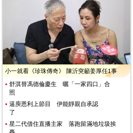
小一就看《珍珠傳奇》 陳沂突籲姜厚任1事
舒淇替馮德倫慶生 曬「一家四口」合
照
逼庾恩利上節目 伊能靜親自承認
了
星二代借住直播主家 落跑留滿地垃圾挨
轟