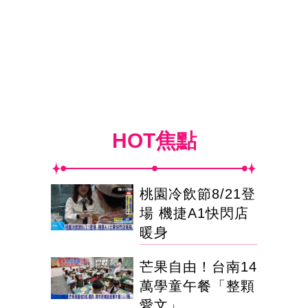
HOT焦點
桃園冷飲節8/21登
場 機捷A1快閃店
暖身
芒果自由！台南14
萬學童午餐「整顆
愛文」