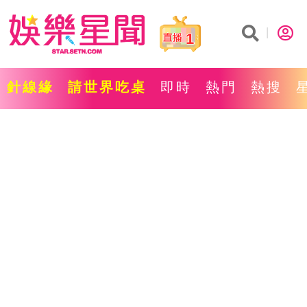
1
針線緣
請世界吃桌
即時
熱門
熱搜