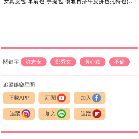
女真皮包 單肩包 手提包 優雅百搭牛皮拼色托特包(6色)【XWL780163】＊艾美時尚(現+預)
P
關鍵字
許志安
鄭秀文
黃心穎
不倫
追蹤娛樂星聞
下載APP
訂閱
加入
追蹤
加入
追蹤