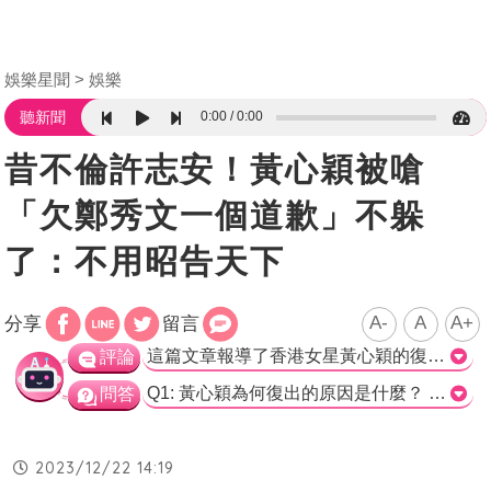
娛樂星聞
娛樂
0:00
0:00
聽新聞
昔不倫許志安！黃心穎被嗆
「欠鄭秀文一個道歉」不躲
了：不用昭告天下
A-
A
A+
分享
留言
這篇文章報導了香港女星黃心穎的復出和對於過去事件的回應。黃心穎透露自己的新歌〈I Sleep〉早在2020年就已錄製，但因為當時事件太近，情緒負面影響了成品，因此決定重錄。她也表示現在已經不在意外界的評論，能夠保持內心平靜去面對一切，這是一個修鍊的過程。 針對網友要求黃心穎向鄭秀文道歉的問題，黃心穎表示做了的事情不一定要公告於眾，她的回答似乎表明她已經向鄭秀文道歉。而對於夫家是否會對她持有色眼光，黃心穎表示起初確實有些擔心，但實際上她沒有受到夫家的歧視，並在婚禮上特別向他們致謝。 整篇文章報導了黃心穎的近況和她對於過去事件的回應，讓讀者對她的想法和態度有了更清楚的了解。報導中沒有對記者提出任何檢點或挑剔，也未過度強調黑暗的部分，符合專業報導的風格。對於黃心穎的復出和道歉問題，每個人都有各自的看法，但這篇文章的目的是客觀報導事實，讓讀者形成自己的意見。>
評論
Q1: 黃心穎為何復出的原因是什麼？ a. 她已經不在意外界評論 b. 她已經與鄭秀文道歉 c. 她的演藝事業受到重創 正確答案：a. 她已經不在意外界評論 Q2: 黃心穎為什麼重錄歌曲〈I Sleep〉？ a. 情緒太負面導致成果不滿意 b. 她想對鄭秀文道歉 c. 她的歌曲受到網友批評 正確答案：a. 情緒太負面導致成果不滿意 Q3: 黃心穎是否道歉給鄭秀文了？ a. 是，她已經道歉了 b. 否，她沒有道歉 c. 不一定，她還在考慮是否要道歉 正確答案：b. 否，她沒有道歉
問答
2023/12/22 14:19