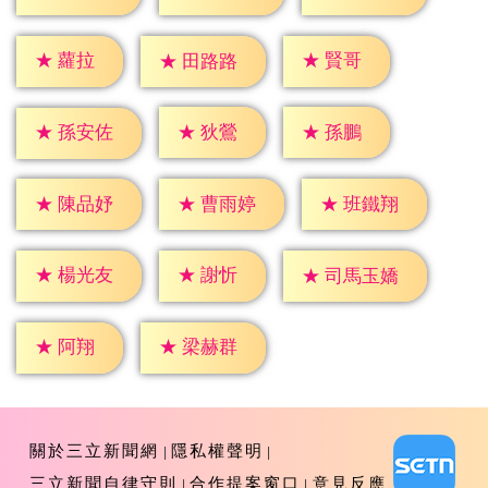
★
蘿拉
★
賢哥
★
田路路
★
狄鶯
★
孫鵬
★
孫安佐
★
陳品妤
★
曹雨婷
★
班鐵翔
★
謝忻
★
楊光友
★
司馬玉嬌
★
阿翔
★
梁赫群
關於三立新聞網
隱私權聲明
三立新聞自律守則
合作提案窗口
意見反應