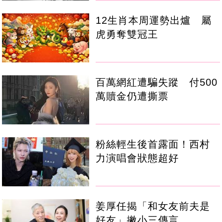
12生肖本周運勢出爐 屬
虎勇奪雙冠王
百萬網紅遭騙失蹤 付500
萬贖金仍遭撕票
粉絲輕生後首露面！西村
力演唱會狀態超好
姜厚任揭「和女友前夫是
好友」撇小三傳言