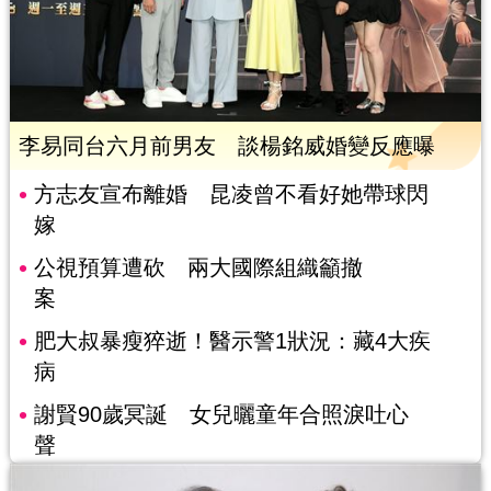
李易同台六月前男友 談楊銘威婚變反應曝
方志友宣布離婚 昆凌曾不看好她帶球閃
嫁
公視預算遭砍 兩大國際組織籲撤
案
肥大叔暴瘦猝逝！醫示警1狀況：藏4大疾
病
謝賢90歲冥誕 女兒曬童年合照淚吐心
聲