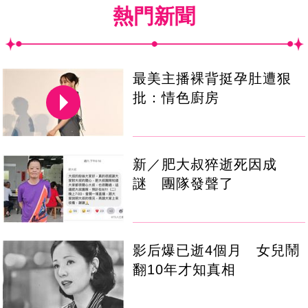
熱門新聞
最美主播裸背挺孕肚遭狠
批：情色廚房
新／肥大叔猝逝死因成
謎 團隊發聲了
影后爆已逝4個月 女兒鬧
翻10年才知真相