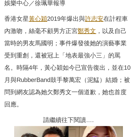
娛樂中心／徐珮華報導
香港女星
黃心穎
2019年爆出與
許志安
在計程車
內激吻，絲毫不顧男方正宮
鄭秀文
，以及自己
當時的男友馬國明；事件爆發後她的演藝事業
受到重創，還被冠上「地表最強小三」的罵
名。時隔4年，黃心穎如今已宣告復出，並在10
月與RubberBand鼓手黎萬宏（泥鯭）結婚；被
問到網友認為她欠鄭秀文一個道歉，她也首度
回應。
請繼續往下閱讀….