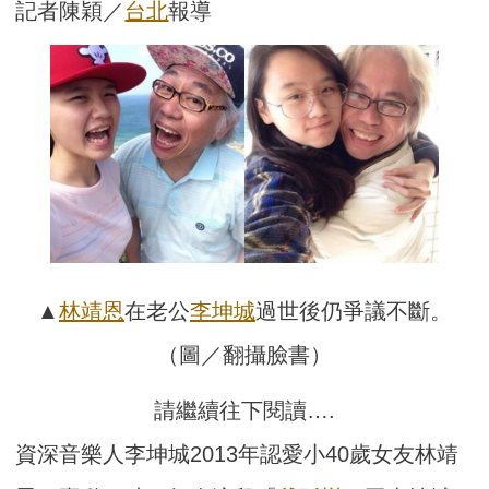
記者陳穎／
台北
報導
▲
林靖恩
在老公
李坤城
過世後仍爭議不斷。
（圖／翻攝臉書）
請繼續往下閱讀….
資深音樂人李坤城2013年認愛小40歲女友林靖