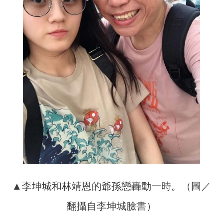
▲李坤城和林靖恩的爺孫戀轟動一時。（圖／
翻攝自李坤城臉書）