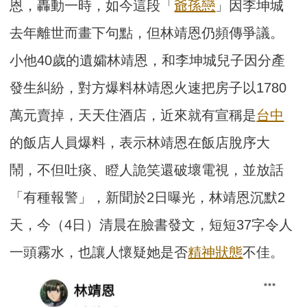
恩，轟動一時，如今這段「
爺孫戀
」因李坤城
去年離世而畫下句點，但林靖恩仍頻傳爭議。
小他40歲的遺孀林靖恩，和李坤城兒子因分產
發生糾紛，對方爆料林靖恩火速把房子以1780
萬元賣掉，天天住酒店，近來就有宣稱是
台中
的飯店人員爆料，表示林靖恩在飯店脫序大
鬧，不但吐痰、瞪人詭笑還破壞電視，並放話
「有種報警」，新聞於2日曝光，林靖恩沉默2
天，今（4日）清晨在臉書發文，短短37字令人
一頭霧水，也讓人懷疑她是否
精神
狀態
不佳。