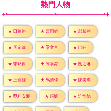
熱門人物
★
田路路
★
曹雨婷
★
邱勝翊
★
巴鈺
★
周定緯
★
梁文音
★
賴銘偉
★
陳泰銘
★
關之琳
★
王國旌
★
馬清偉
★
陳美琪
★
康凱
★
許常德
★
亞莉安娜