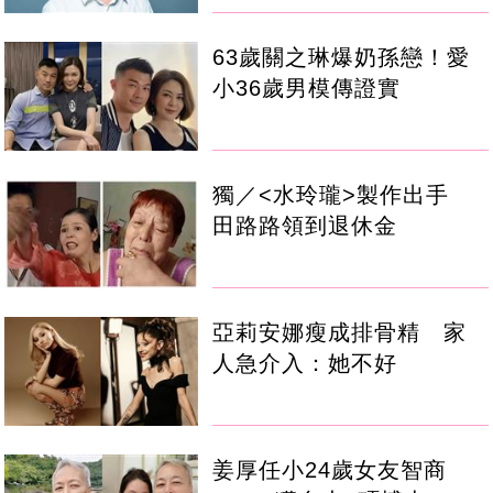
63歲關之琳爆奶孫戀！愛
小36歲男模傳證實
獨／<水玲瓏>製作出手
田路路領到退休金
亞莉安娜瘦成排骨精 家
人急介入：她不好
姜厚任小24歲女友智商