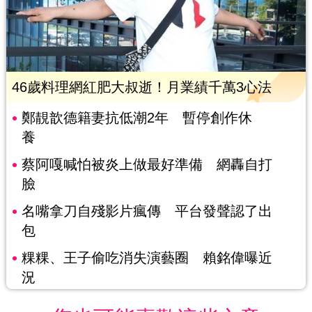
46歲料理網紅肥大叔逝！月業績千萬3心法
鄭靚歆德籍妻抗低潮2年 暫停創作休
養
蔡阿嘎喊怕被炎上做最好準備 網轟自打
臉
名嘴拿刀自殘影片瘋傳 平台發聲認了出
包
粿粿、王子偷吃消失演藝圈 賴銘偉曝近
況