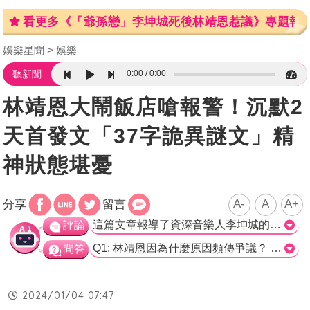
看更多《「爺孫戀」李坤城死後林靖恩惹議》專題報
娛樂星聞
娛樂
0:00
0:00
聽新聞
林靖恩大鬧飯店嗆報警！沉默2
天首發文「37字詭異謎文」精
神狀態堪憂
A-
A
A+
分享
留言
這篇文章報導了資深音樂人李坤城的遺孀林靖恩近期的爭議行為。林靖恩因分產糾紛與李坤城的兒子發生衝突，導致家庭糾紛不斷。近期有報導指出，林靖恩在飯店表現不當，包括吐痰、瞪人詭笑及破壞電視。同時，文章也提到林靖恩在過去也有類似的行為，包括砸毀旅館內的石桌以及企圖襲警等事件。這些行為引起了網友和同業的關注，許多人認為林靖恩可能需要家人或專業人士的協助。儘管林靖恩在社交媒體上發文短短37字，但仍然令人感到困惑，並對她的精神狀態產生疑慮。整篇文章傳達了林靖恩近期行為的爭議性，並提供了一些情節和背景資訊來支持這些報導。然而，該文章是否深入探討了背後的原因和證據，以及是否有適當的取材和報導角度，仍需進一步評估。>
評論
Q1: 林靖恩因為什麼原因頻傳爭議？ a. 她經常喝酒並在飯店大鬧 b. 她與李坤城的兒子發生糾紛 c. 她在旅館砸毀房內的家具 正確答案：c. 她在旅館砸毀房內的家具 Q2: 林靖恩曾經在哪間旅館砸毀房內萬元石桌？ a. 台北的一間高檔汽車旅館 b. 台中的一間高檔汽車旅館 c. 高雄的一間高檔汽車旅館 正確答案：b. 台中的一間高檔汽車旅館 Q3: 林靖恩在臉書發文之後，是否有網友對她表示鼓勵？ a. 是 b. 否 正確答案：a. 是
問答
2024/01/04 07:47