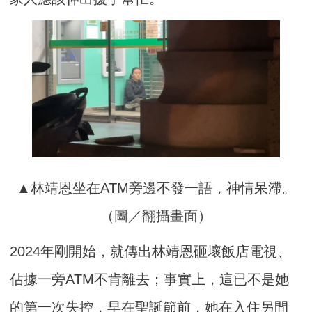
▲林靖恩坐在ATM旁邊不發一語，神情呆滯。
（圖／翻攝畫面）
2024年剛開始，就傳出林靖恩砸壞飯店電視、
佔據一旁ATM不肯離去；事實上，這已不是她
的第一次失控，早在聖誕節前，她在入住另間