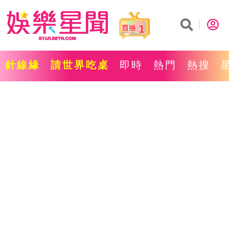
1
針線緣
請世界吃桌
即時
熱門
熱搜