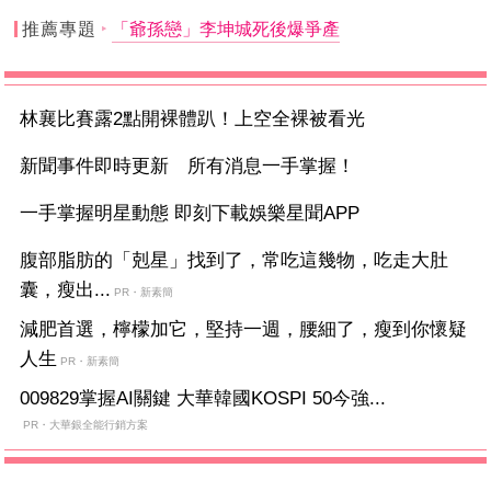
推薦專題
「爺孫戀」李坤城死後爆爭產
林襄比賽露2點開裸體趴！上空全裸被看光
新聞事件即時更新 所有消息一手掌握！
一手掌握明星動態 即刻下載娛樂星聞APP
腹部脂肪的「剋星」找到了，常吃這幾物，吃走大肚
囊，瘦出...
PR・新素簡
減肥首選，檸檬加它，堅持一週，腰細了，瘦到你懷疑
人生
PR・新素簡
009829掌握AI關鍵 大華韓國KOSPI 50今強...
PR・大華銀全能行銷方案