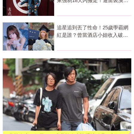
東強制18天內搬走！逼留裝潢：
好聚好散
追星追到丟了性命！25歲學霸網
紅是誰？曾當酒店小姐收入破
億 警方證實