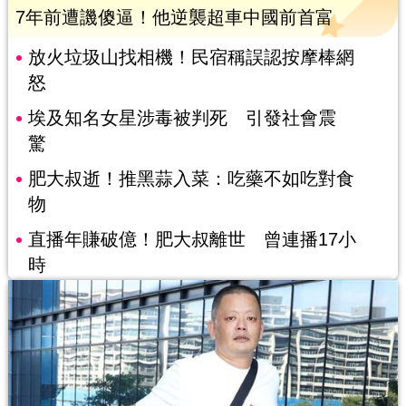
7年前遭譏傻逼！他逆襲超車中國前首富
放火垃圾山找相機！民宿稱誤認按摩棒網
怒
埃及知名女星涉毒被判死 引發社會震
驚
肥大叔逝！推黑蒜入菜：吃藥不如吃對食
物
直播年賺破億！肥大叔離世 曾連播17小
時