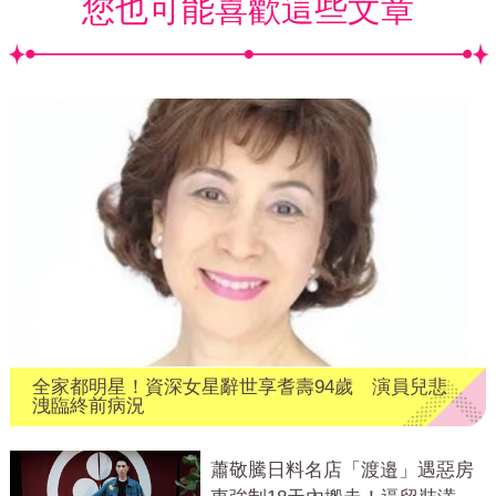
您也可能喜歡這些文章
全家都明星！資深女星辭世享耆壽94歲 演員兒悲
洩臨終前病況
蕭敬騰日料名店「渡邉」遇惡房