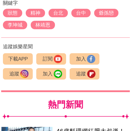
關鍵字
狀態
精神
台北
台中
爺孫戀
李坤城
林靖恩
追蹤娛樂星聞
下載APP
訂閱
加入
追蹤
加入
追蹤
熱門新聞
46歲料理網紅肥大叔逝！