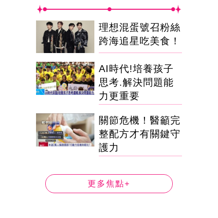
理想混蛋號召粉絲
跨海追星吃美食！
AI時代!培養孩子
思考.解決問題能
力更重要
關節危機！醫籲完
整配方才有關鍵守
護力
更多焦點+