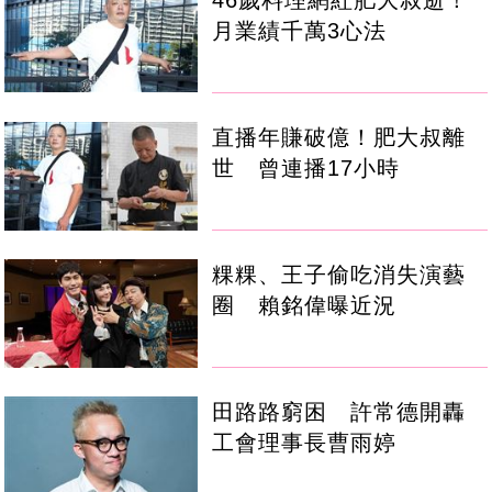
月業績千萬3心法
直播年賺破億！肥大叔離
世 曾連播17小時
粿粿、王子偷吃消失演藝
圈 賴銘偉曝近況
田路路窮困 許常德開轟
工會理事長曹雨婷