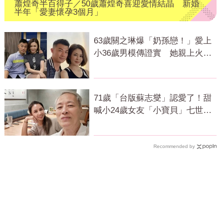
蕭煌奇半百得子／50歲蕭煌奇喜迎愛情結晶 新婚
半年「愛妻懷孕3個月」
63歲關之琳爆「奶孫戀！」愛上
小36歲男模傳證實 她親上火線
回應了
71歲「台版蘇志燮」認愛了！甜
喊小24歲女友「小寶貝」七世情
緣震撼曝光
Recommended by