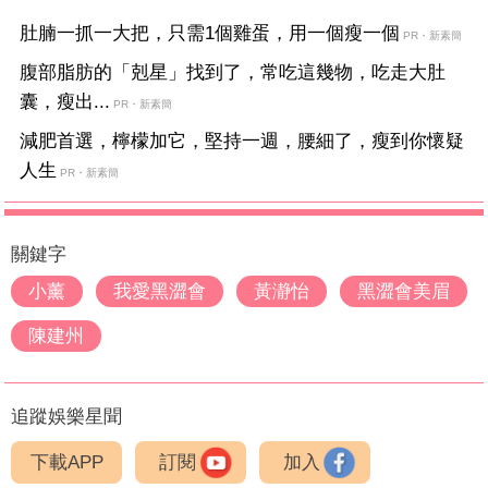
肚腩一抓一大把，只需1個雞蛋，用一個瘦一個
PR・新素簡
腹部脂肪的「剋星」找到了，常吃這幾物，吃走大肚
囊，瘦出...
PR・新素簡
減肥首選，檸檬加它，堅持一週，腰細了，瘦到你懷疑
人生
PR・新素簡
關鍵字
小薰
我愛黑澀會
黃瀞怡
黑澀會美眉
陳建州
追蹤娛樂星聞
下載APP
訂閱
加入