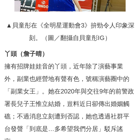
▲貝童彤在《全明星運動會3》拚勁令人印象深
刻。（圖／翻攝自貝童彤IG）
丫頭（詹子晴）
擁有招牌娃娃音的丫頭，近年除了演藝事業
外，副業也經營地有聲有色，號稱演藝圈中的
「副業女王」。她在2020年與交往9年的前警政
署長兒子王惟立結婚，豈料近日卻傳出婚姻觸
礁；不過消息立刻遭到否認，她也透過社群平
台發聲「到底是…多希望我們分居」駁斥謠