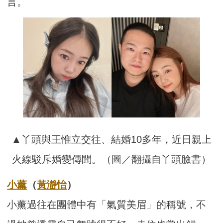
言。
▲丫頭與王惟立交往、結婚10多年，近日親上
火線駁斥婚變傳聞。（圖／翻攝自丫頭臉書）
小薰
（
黃瀞怡
）
小薰過往在團體中有「氣質美眉」的稱號，不