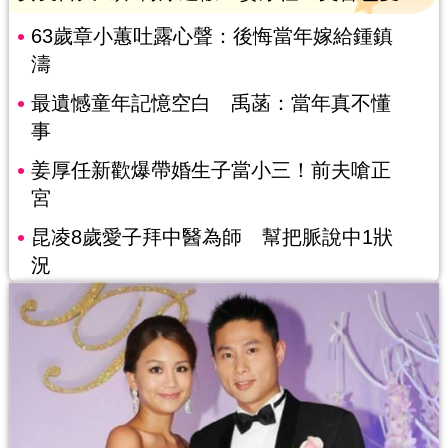
63歲章小蕙吐露心聲：後悔當年嫁給鍾鎮
濤
最遺憾童年記憶空白 禹菡：當年真不懂
事
姜厚任新歡爆帶婚生子當小三！前夫嗆正
宮
昆凌8歲愛子拜中醫為師 幫把脈說中1狀
況