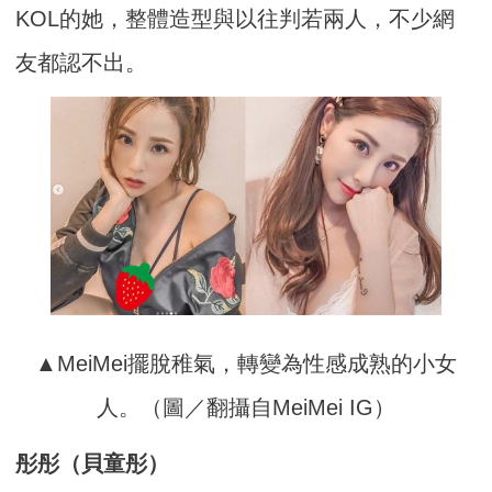
KOL的她，整體造型與以往判若兩人，不少網
友都認不出。
▲MeiMei擺脫稚氣，轉變為性感成熟的小女
人。（圖／翻攝自MeiMei IG）
彤彤（貝童彤）