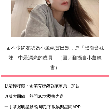
▲不少網友認為小薰氣質出眾，是「黑澀會妹
妹」中最漂亮的成員。（圖／翻攝自小薰臉
書）
賴清德呼籲：企業有賺錢就該幫員工加薪
改版大回饋 熱門3C大獎接力送
一手掌握明星動態 即刻下載娛樂星聞APP