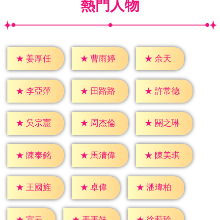
熱門人物
★
余天
★
姜厚任
★
曹雨婷
★
李亞萍
★
田路路
★
許常德
★
吳宗憲
★
周杰倫
★
關之琳
★
陳泰銘
★
馬清偉
★
陳美琪
★
卓偉
★
王國旌
★
潘瑋柏
★
宣云
★
丟丟妹
★
徐莉玲