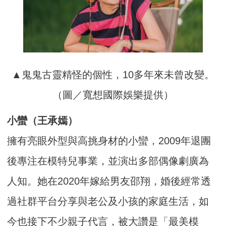
▲鬼鬼古靈精怪的個性，10多年來未曾改變。
（圖／寬想國際娛樂提供）
小蠻（王承嫣）
擁有亮眼外型與高挑身材的小蠻，2009年退團
後專注在模特兒事業，並演出多部偶像劇廣為
人知。她在2020年嫁給男友邵翔，婚後經常透
過社群平台分享與老公及小孩的家庭生活，如
今也接下不少親子代言，被大讚是「最美模