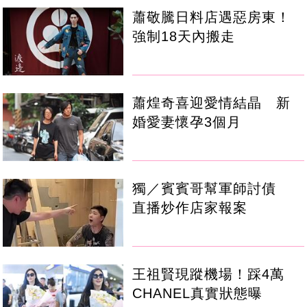
蕭敬騰日料店遇惡房東！
強制18天內搬走
蕭煌奇喜迎愛情結晶 新
婚愛妻懷孕3個月
獨／賓賓哥幫軍師討債
直播炒作店家報案
王祖賢現蹤機場！踩4萬
CHANEL真實狀態曝