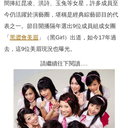
間捧紅昆凌、洪詩、玉兔等女星，許多成員至
今仍活躍於演藝圈，堪稱是經典綜藝節目的代
表之一。節目開播隔年選出9位成員組成女團
「
黑澀會美眉
」（黑Girl）出道，如今17年過
去，這9位美眉現況也曝光。
請繼續往下閱讀….