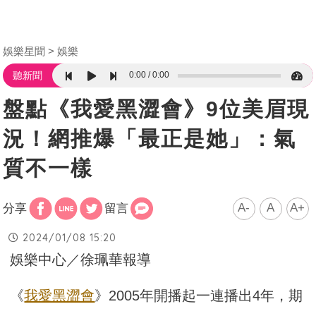
娛樂星聞
娛樂
0:00
0:00
聽新聞
盤點《我愛黑澀會》9位美眉現
況！網推爆「最正是她」：氣
質不一樣
A-
A
A+
分享
留言
2024/01/08 15:20
娛樂中心／徐珮華報導
《
我愛黑澀會
》2005年開播起一連播出4年，期