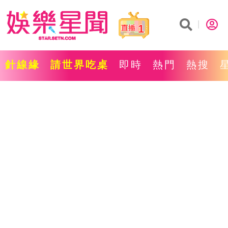
1
針線緣
請世界吃桌
即時
熱門
熱搜