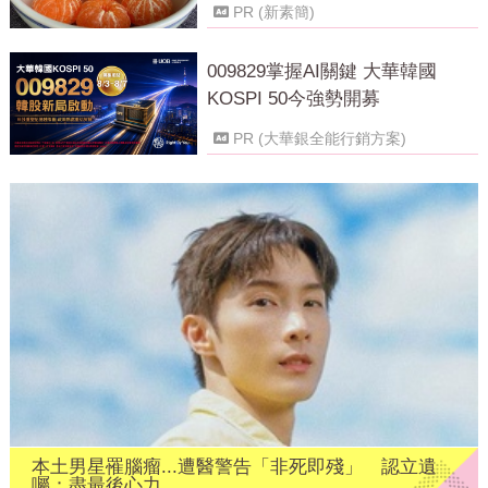
PR (新素簡)
009829掌握AI關鍵 大華韓國
KOSPI 50今強勢開募
PR (大華銀全能行銷方案)
本土男星罹腦瘤...遭醫警告「非死即殘」 認立遺
囑：盡最後心力