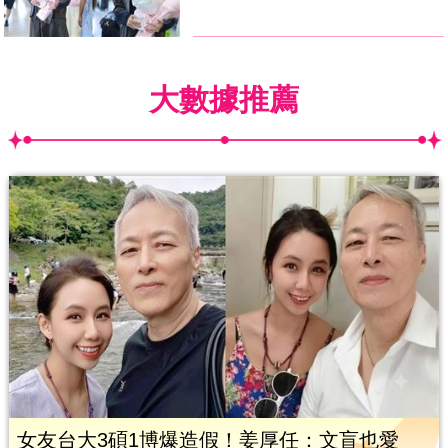
大數據推薦
女友台大3碩1博爆造假！姜厚任：文盲也愛