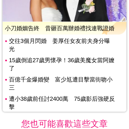
小刀婚姻告終 昔砸百萬辦婚禮找連戰證婚
交往3個月閃婚 姜厚任女友前夫身分曝
光
15歲倒追27歲男懷孕！36歲美魔女當阿嬤
了
百億千金爆婚變 富少尪遭目擊當街吻小
三
遭小38歲前任討2400萬 75歲影后強硬反
擊
您也可能喜歡這些文章