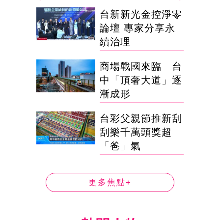
台新新光金控淨零
論壇 專家分享永
續治理
商場戰國來臨 台
中「頂奢大道」逐
漸成形
台彩父親節推新刮
刮樂千萬頭獎超
「爸」氣
更多焦點+