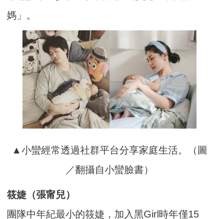
媽」。
▲小蠻經常透過社群平台分享家庭生活。（圖
／翻攝自小蠻臉書）
筱婕（張甯兒）
團隊中年紀最小的筱婕，加入黑Girl時年僅15