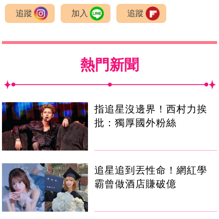
追蹤
加入
追蹤
熱門新聞
指追星沒邊界！西村力挨
批：獨厚國外粉絲
追星追到丟性命！網紅學
霸曾做酒店賺破億