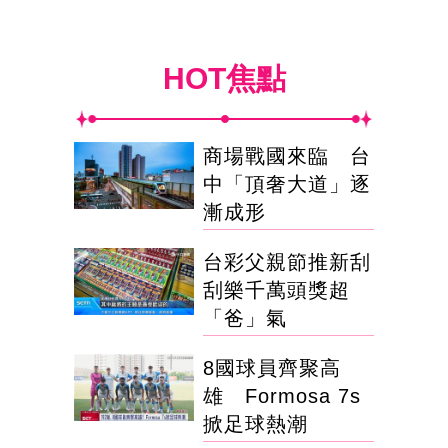
HOT焦點
商場戰國來臨 台
中「頂奢大道」逐
漸成形
台彩父親節推新刮
刮樂千萬頭獎超
「爸」氣
8國球員齊聚高
雄 Formosa 7s
掀足球熱潮