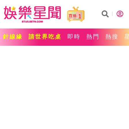
1
針線緣
請世界吃桌
即時
熱門
熱搜