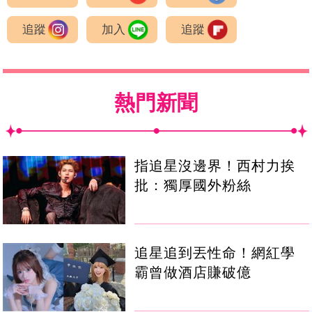
追蹤
加入
追蹤
熱門新聞
指追星沒邊界！西村力挨
批：獨厚國外粉絲
追星追到丟性命！網紅學
霸曾做酒店賺破億