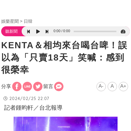
娛樂星聞
日韓
0:00
0:00
聽新聞
KENTA＆相均來台喝台啤！誤
以為「只賣18天」笑喊：感到
很榮幸
A-
A
A+
分享
留言
2024/02/25 22:07
記者鍾昀軒／台北報導