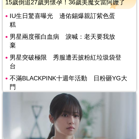
15歲倒追27歲男懷孕！36歲美魔女當阿嬤了
IU生日驚喜曝光 邊佑錫爆親訂紫色蛋
糕
男星兩度罹白血病 淚喊：老天要我放
棄
男星突破極限 秀服遭丟披粉紅垃圾袋登
台
不滿BLACKPINK十週年活動 日粉砸YG大
門