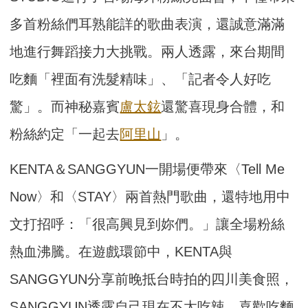
多首粉絲們耳熟能詳的歌曲表演，還誠意滿滿
地進行舞蹈接力大挑戰。兩人透露，來台期間
吃麵「裡面有洗髮精味」、「記者令人好吃
驚」。而神秘嘉賓
盧太鉉
還驚喜現身合體，和
粉絲約定「一起去
阿里山
」。
KENTA＆SANGGYUN一開場便帶來〈Tell Me
Now〉和〈STAY〉兩首熱門歌曲，還特地用中
文打招呼：「很高興見到妳們。」讓全場粉絲
熱血沸騰。在遊戲環節中，KENTA與
SANGGYUN分享前晚抵台時拍的四川美食照，
SANGGYUN透露自己現在不太吃辣，喜歡吃麵