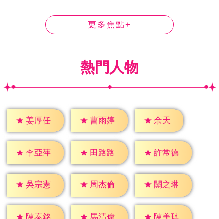
更多焦點+
熱門人物
★
余天
★
姜厚任
★
曹雨婷
★
李亞萍
★
田路路
★
許常德
★
吳宗憲
★
周杰倫
★
關之琳
★
陳泰銘
★
馬清偉
★
陳美琪