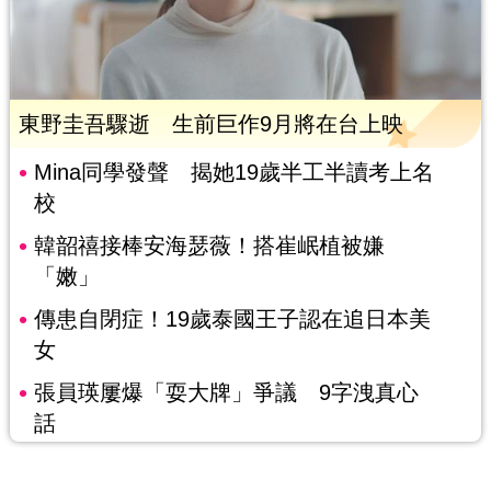
東野圭吾驟逝 生前巨作9月將在台上映
Mina同學發聲 揭她19歲半工半讀考上名
校
韓韶禧接棒安海瑟薇！搭崔岷植被嫌
「嫩」
傳患自閉症！19歲泰國王子認在追日本美
女
張員瑛屢爆「耍大牌」爭議 9字洩真心
話