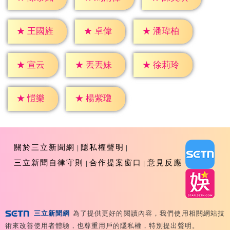
★
卓偉
★
王國旌
★
潘瑋柏
★
宣云
★
丟丟妹
★
徐莉玲
★
愷樂
★
楊紫瓊
關於三立新聞網
隱私權聲明
三立新聞自律守則
合作提案窗口
意見反應
三立新聞網
為了提供更好的閱讀內容，我們使用相關網站技
Copyright ©2026 Sanlih E-Television All Rights
術來改善使用者體驗，也尊重用戶的隱私權，特別提出聲明。